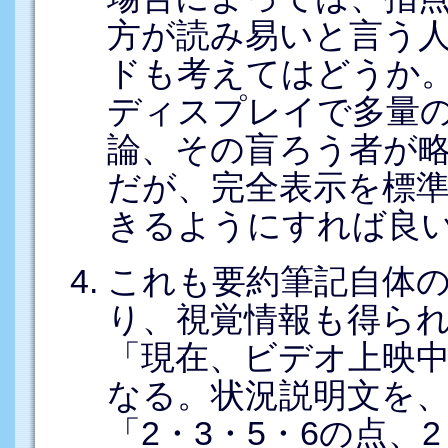
方が読み易いと言う
ドも考えてはどうか
ディスプレイで多量
論、その盲ろう者が
だが、完全表示を標
きるようにすれば良
これも要約筆記自体
り、視覚情報も得ら
「現在、ビデオ上映
なる。状況説明文を
「2・3・5・6の点、