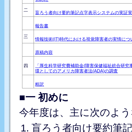
二
盲ろう者向け要約筆記点字表示システムの実証
報告書
三
情報技術(IT)時代における視覚障害者の実情に
原稿内容
四
「厚生科学研究費補助金(障害保健福祉総合研究
環としてのアメリカ障害者法(ADA)の調査
粗訳
■一 初めに
今年度は、主に次のよう
盲ろう者向け要約筆