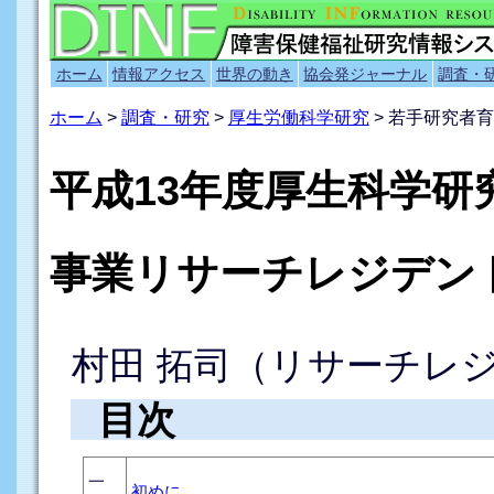
ホーム
情報アクセス
世界の動き
協会発ジャーナル
調査・
ホーム
>
調査・研究
>
厚生労働科学研究
> 若手研究者
平成13年度厚生科学研
事業リサーチレジデン
村田 拓司（リサーチレ
目次
一
初めに