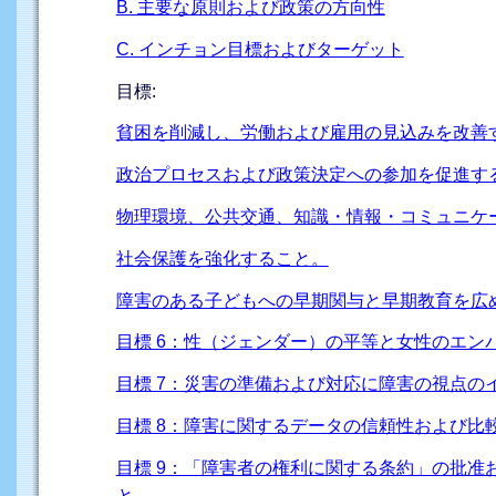
B. 主要な原則および政策の方向性
C. インチョン目標およびターゲット
目標:
貧困を削減し、労働および雇用の見込みを改善
政治プロセスおよび政策決定への参加を促進す
物理環境、公共交通、知識・情報・コミュニケ
社会保護を強化すること。
障害のある子どもへの早期関与と早期教育を広
目標 6：性（ジェンダー）の平等と女性のエン
目標 7：災害の準備および対応に障害の視点の
目標 8：障害に関するデータの信頼性および比
目標 9：「障害者の権利に関する条約」の批
と。