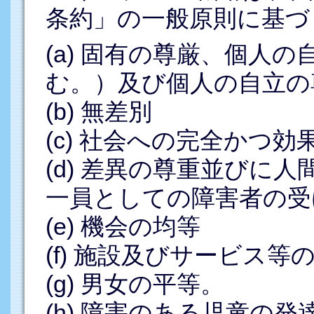
条約」の一般原則に基づ
(a) 固有の尊厳、個人
む。）及び個人の自立の
(b) 無差別
(c) 社会への完全かつ
(d) 差異の尊重並びに
一員としての障害者の受
(e) 機会の均等
(f) 施設及びサービス
(g) 男女の平等。
(h) 障害のある児童の