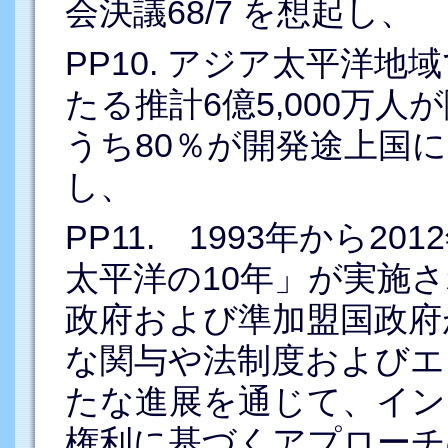
会決議68/7 を想起し、
PP10. アジア太平洋地
たる推計6億5,000万
うち80％が開発途上国
し、
PP11. 1993年から2
太平洋の10年」が実施さ
政府および準加盟国政府
な関与や法制度およびエ
たな進展を通じて、イン
権利に基づくアプローチ