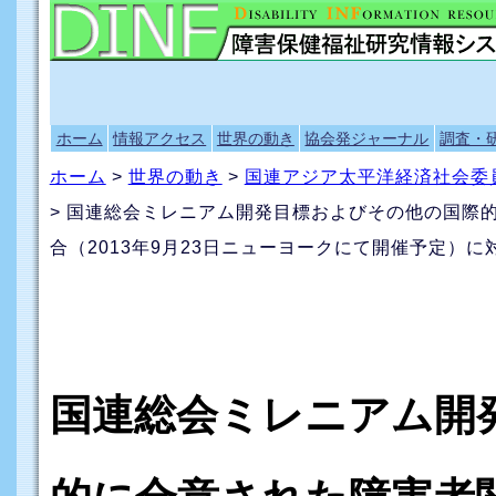
ホーム
情報アクセス
世界の動き
協会発ジャーナル
調査・
ホーム
>
世界の動き
>
国連アジア太平洋経済社会委員
> 国連総会ミレニアム開発目標およびその他の国際
合（2013年9月23日ニューヨークにて開催予定）
国連総会ミレニアム開