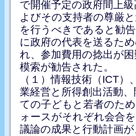
で開催予定の政府間上級
よびその支持者の尊厳と
を行うべきであると勧告
に政府の代表を送るため
れ、参加費用の捻出が困
模索が勧告された。
（１）情報技術（ICT
業経営と所得創出活動、
ての子どもと若者のため
ォースがそれぞれ会合を
議論の成果と行動計画が