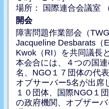
場所： 国際連合会議室 （
開会
障害問題作業部会（TWG
Jacqueline Desbarat
Kwok（RI）を共同議
本会合には、４つの国連
名、NGO１７団体の代
オブサーバー5名が出席
１０団体、国際NGO１
の政府機関、オブザーバ