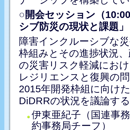
○開会セッション（10:0
シブ防災の現状と課題」
障害インクルーシブな災
枠組みとその進捗状況、
の災害リスク軽減におけ
レジリエンスと復興の問
2015年開発枠組に向け
DiDRRの状況を議論す
伊東亜紀子（国連事
約事務局チーフ）