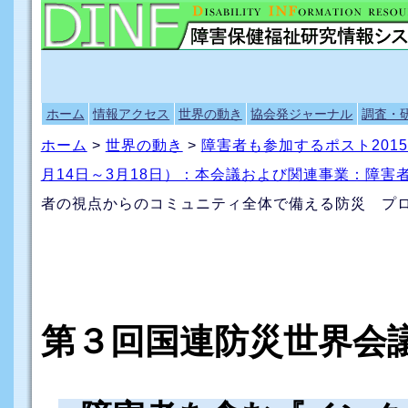
ホーム
情報アクセス
世界の動き
協会発ジャーナル
調査・
ホーム
>
世界の動き
>
障害者も参加するポスト201
月14日～3月18日）：本会議および関連事業：障害
者の視点からのコミュニティ全体で備える防災 プ
第３回国連防災世界会