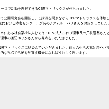
、一目で活動を理解できるCBRマトリックスが作られました。
において公開研究会を開催し、ご講演を聞きながらCBRマトリックスを体
開発における障害センター）所長のナズムル・バリさんをお招きしました
市にある社会福祉法人むそう・NPO法人ふわり理事長の戸枝陽基さん
表理事の渡辺ゆりかさんから発表をいただきました。
BRマトリックスに馴染んでいただきました。個人の生活の充足度やバ
括的な視点で活動を見直す機会になればうれしく思います。