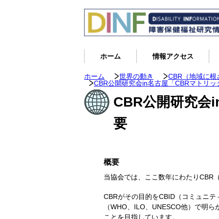
ホーム
情報アクセス
ホーム
世界の動き
CBR（地域に
CBR公開研究会in名古屋「CBRマトリ
CBR公開研究会
要
概要
当協会では、ここ数年にわたりCBR
CBRがその目的をCBID（コミュニ
（WHO、ILO、UNESCO他）で
ことを目指しています。