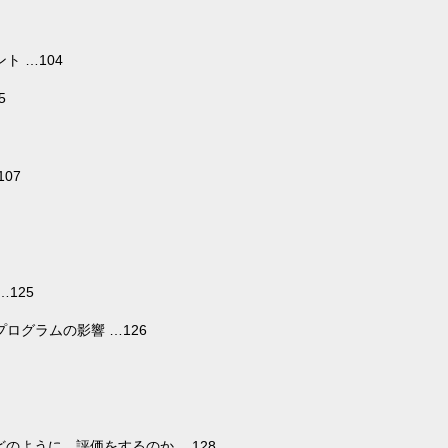
ト …104
5
07
125
ログラムの影響 …126
のように、評価をするのか …128