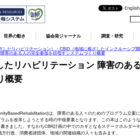
世界の動き
協会発ジャーナル
調査・研究
根ざしたリハビリテーション）・CBID（地域に根ざしたインクルーシブ
ン 障害のある人の完全参加を目指すシステムづくり概要
差したリハビリテーション 障害のあ
り概要
ityBasedRehabilitation)は、障害のある人々のためのプログ
ラムを改革しようとする時の中核要素となります。この本はこのような
書きました。すなわちCBR計画の中でのカギとなるステークホルダー
地方行政、消費者諸団体、地域の関連組織の人々も含みます。