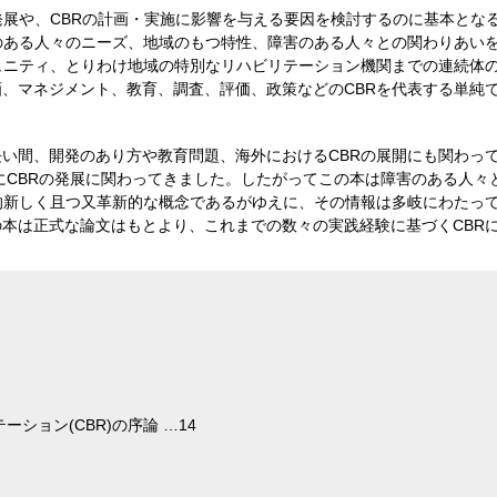
発展や、CBRの計画・実施に影響を与える要因を検討するのに基本とな
のある人々のニーズ、地域のもつ特性、障害のある人々との関わりあい
ュニティ、とりわけ地域の特別なリハビリテーション機関までの連続体の
、マネジメント、教育、調査、評価、政策などのCBRを代表する単純
い間、開発のあり方や教育問題、海外におけるCBRの展開にも関わっ
にCBRの発展に関わってきました。したがってこの本は障害のある人々
的新しく且つ又革新的な概念であるがゆえに、その情報は多岐にわたっ
本は正式な論文はもとより、これまでの数々の実践経験に基づくCBR
ション(CBR)の序論 …14