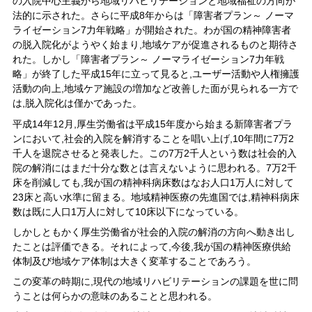
の入院中心主義から地域リハビリテーションと地域福祉の方向が
法的に示された。さらに平成8年からは「障害者プラン～ ノーマ
ライゼーション7力年戦略」が開始された。わが国の精神障害者
の脱入院化がようやく始まり,地域ケアが促進されるものと期待さ
れた。しかし「障害者プラン～ ノーマライゼーション7力年戦
略」が終了した平成15年に立って見ると,ユーザー活動や人権擁護
活動の向上,地域ケア施設の増加など改善した面が見られる一方で
は,脱入院化は僅かであった。
平成14年12月,厚生労働省は平成15年度から始まる新障害者プラ
ンにおいて,社会的入院を解消することを唱い上げ,10年間に7万2
千人を退院させると発表した。この7万2千人という数は社会的入
院の解消にはまだ十分な数とは言えないように思われる。7万2千
床を削減しても,我が国の精神科病床数はなお人口1万人に対して
23床と高い水準に留まる。地域精神医療の先進国では,精神科病床
数は既に人口1万人に対して10床以下になっている。
しかしともかく厚生労働省が社会的入院の解消の方向へ動き出し
たことは評価できる。それによって,今後,我が国の精神医療供給
体制及び地域ケア体制は大きく変革することであろう。
この変革の時期に,現代の地域リハビリテーションの課題を世に問
うことは何らかの意味のあることと思われる。