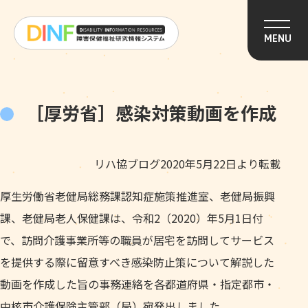
このページの本文へ移動
MENU
［厚労省］感染対策動画を作成
リハ協ブログ2020年5月22日より転載
厚生労働省老健局総務課認知症施策推進室、老健局振興
課、老健局老人保健課は、令和2（2020）年5月1日付
で、訪問介護事業所等の職員が居宅を訪問してサービス
を提供する際に留意すべき感染防止策について解説した
動画を作成した旨の事務連絡を各都道府県・指定都市・
中核市介護保険主管部（局）宛発出しました。