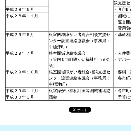
談支援セ
平成２８年６月
・各市町
平成２８年１１月
・圏域に
・運営開
・費用負
平成２９年６月
根室圏域障がい者総合相談支援セ
・基幹相
ンター設置連絡協議会（事務局：
中標津町）
平成２９年７月
根室圏域連絡協議会
・人件費
（管内５市町障がい福祉担当者会
・アパー
議）
平成２９年１０月
根室圏域障がい者総合相談支援セ
・要綱一
ンター設置連絡協議会（事務局：
・各市町
中標津町）
平成２９年１１月
根室障がい福祉計画等圏域連絡協
・各市町
議会
平成３０年３月
・予算に