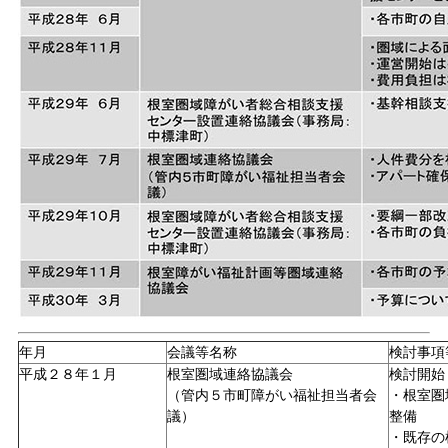
年月
会議等名称
検討事項
平成２８年１月
根室圏域連絡協議会
検討開始
（管内５市町障がい福祉担当者会
・根室圏
議）
整備
・既存の