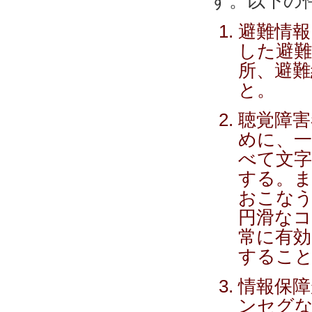
す。以下の
避難情報
した避難
所、避難
と。
聴覚障害
めに、一
べて文
する。ま
おこなう
円滑な
常に有効
するこ
情報保障
ンセグ