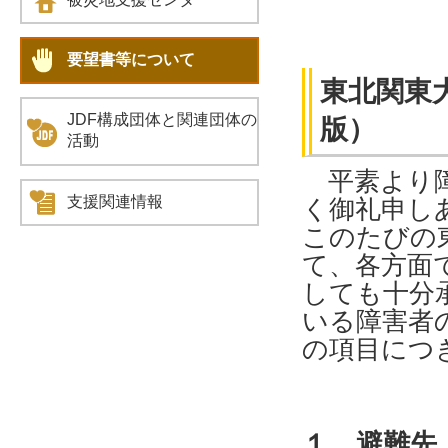
要望書等について
東北関東大
JDF構成団体と関連団体の
版）
活動
平素より障
支援関連情報
く御礼申し
このたびの
て、各方面
しても十分
いる障害者
の項目につ
１．避難先