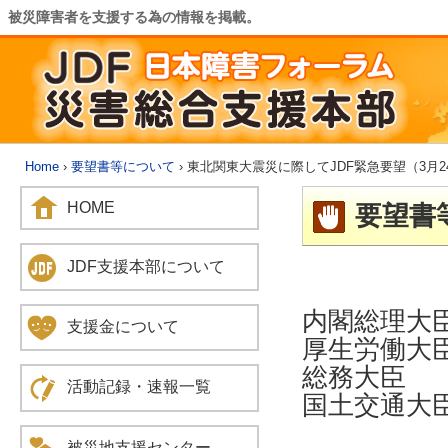
被災障害者を支援する為の情報を掲載。
Home
›
要望書等について
› 東北関東大震災に際してJDF緊急要望（3月2
HOME
要望書
JDF支援本部について
内閣総理大
支援金について
厚生労働大
総務大臣
活動記録・速報一覧
国土交通大
被災地支援センター