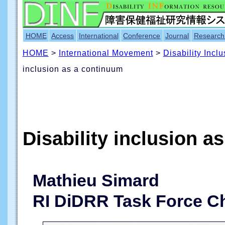
HOME
Access
International
Conference
Journal
Research
HOME
>
International Movement
>
Disability Incl
inclusion as a continuum
Disability inclusion a
Mathieu Simard
RI DiDRR Task Force Ch