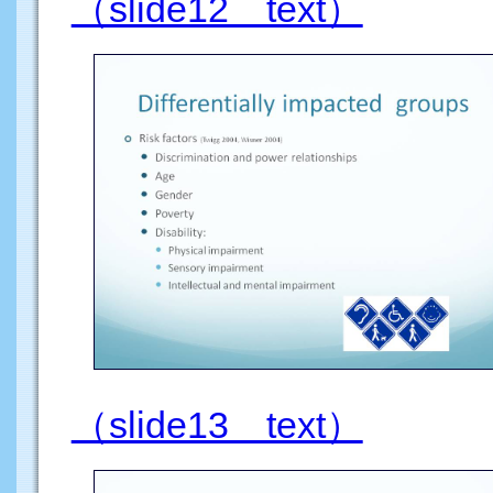
（slide12 text）
（slide13 text）