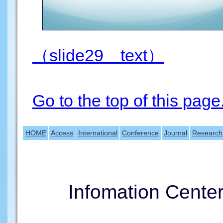
（slide29 text）
Go to the top of this page
HOME
Access
International
Conference
Journal
Research
Infomation Cente