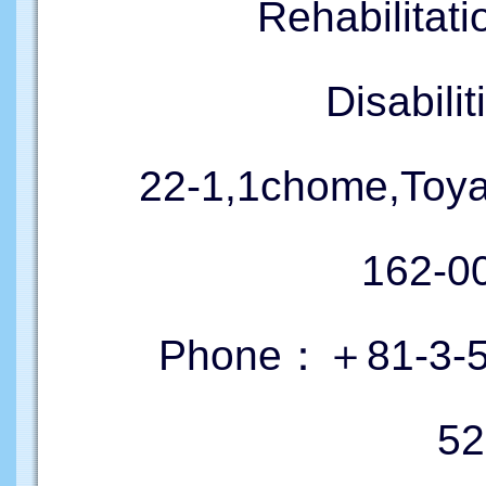
Rehabilitati
Disabil
22-1,1chome,Toy
162-
Phone：＋81-3-52
52