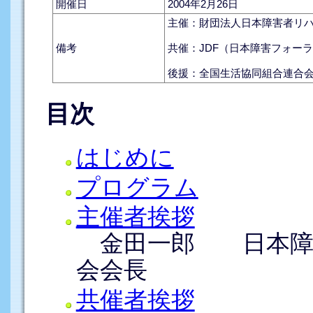
開催日
2004年2月26日
主催：財団法人日本障害者リ
備考
共催：JDF（日本障害フォー
後援：全国生活協同組合連合
目次
はじめに
プログラム
主催者挨拶
金田一郎 日本障
会会長
共催者挨拶