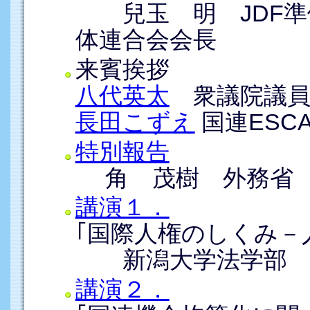
兒玉 明 JDF準
体連合会会長
来賓挨拶
八代英太
衆議院議
長田こずえ
国連ESC
特別報告
角 茂樹 外務省 
講演１．
｢国際人権のしくみ－
新潟大学法学部 
講演２．