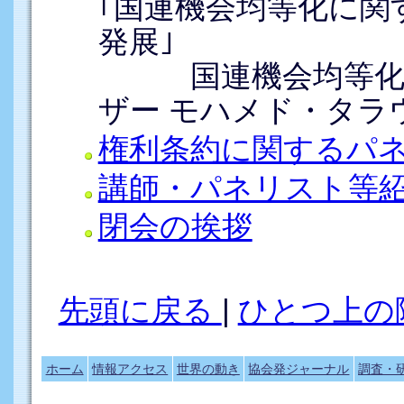
｢国連機会均等化に関
発展｣
国連機会均等化標
ザー モハメド・タラ
権利条約に関するパ
講師・パネリスト等
閉会の挨拶
先頭に戻る
|
ひとつ上の
ホーム
情報アクセス
世界の動き
協会発ジャーナル
調査・