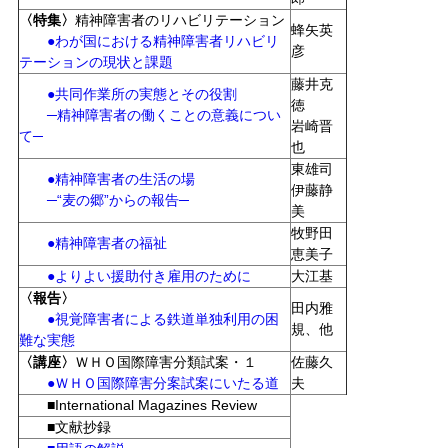
〈特集〉
精神障害者のリハビリテーション
蜂矢英
●わが国における精神障害者リハビリ
彦
テーションの現状と課題
藤井克
●共同作業所の実態とその役割
徳
─精神障害者の働くことの意義につい
岩崎晋
て─
也
東雄司
●精神障害者の生活の場
伊藤静
─“麦の郷”からの報告─
美
牧野田
●精神障害者の福祉
恵美子
●よりよい援助付き雇用のために
大江基
〈報告〉
田内雅
●視覚障害者による鉄道単独利用の困
規、他
難な実態
〈講座〉
ＷＨＯ国際障害分類試案・１
佐藤久
●ＷＨＯ国際障害分案試案にいたる道
夫
■International Magazines Review
■文献抄録