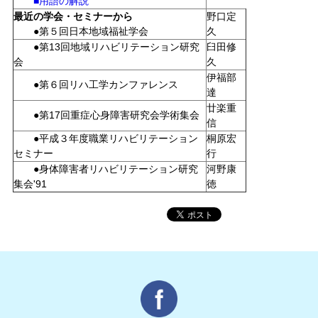
■用語の解説
最近の学会・セミナーから
野口定
●第５回日本地域福祉学会
久
●第13回地域リハビリテーション研究
臼田修
会
久
伊福部
●第６回リハ工学カンファレンス
達
廿楽重
●第17回重症心身障害研究会学術集会
信
●平成３年度職業リハビリテーション
桐原宏
セミナー
行
●身体障害者リハビリテーション研究
河野康
集会'91
徳