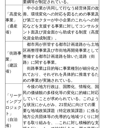
要綱等が制定されている。
中小企業が共同して行なう経営体質の改
「高度化
善。環境変化への対応を図るための事業及
事業」
び第三セクターが中小企業のこれらへの対
（通産
応などを支援する事業に対してコンサルタ
省）
ント面及び資金面から助成する制度（高度
化資金助成制度）。
都市局が所管する都市計画道路から土地
区画整理事業及び市街地再開発事業として
「街路事
整備する都市計画道路を除いた道路（街
業」
路）に関する事業。
（建設
街路事業は目的毎に事業種別が細分化さ
省）
れており、それぞれを具体的に推進するた
めの事業が実施されている。
今後の地方行政は、国際化、情報化、国
民の価値観の多様化等の変化に的確に対応
「リーデ
していくことが求められている。このよう
ィングプ
な状況にかんがみ、21世紀に向けての重
ロジェク
要な地域政策課題（特定政策課題）に係る
ト」
地方公共団体等の先導的な地域づくりに対
（自治
する取り組みを、…これに対し積極的な支
省）