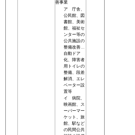
善事業
ア 庁舎、
公民館、図
書館、美術
館、福祉セ
ンター等の
公共施設の
整備改善…
自動ドア
化、障害者
用トイレの
整備、段差
解消、エレ
ベーター設
置等
イ 病院、
映画館、ス
ーパーマー
ケット、旅
館、駅など
の民間公共