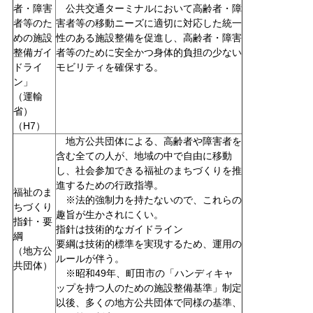
者・障害
公共交通ターミナルにおいて高齢者・障
者等のた
害者等の移動ニーズに適切に対応した統一
めの施設
性のある施設整備を促進し、高齢者・障害
整備ガイ
者等のために安全かつ身体的負担の少ない
ドライ
モビリティを確保する。
ン」
（運輸
省）
（H7）
地方公共団体による、高齢者や障害者を
含む全ての人が、地域の中で自由に移動
し、社会参加できる福祉のまちづくりを推
進するための行政指導。
福祉のま
※法的強制力を持たないので、これらの
ちづくり
趣旨が生かされにくい。
指針・要
指針は技術的なガイドライン
綱
要綱は技術的標準を実現するため、運用の
（地方公
ルールが伴う。
共団体）
※昭和49年、町田市の「ハンディキャ
ップを持つ人のための施設整備基準」制定
以後、多くの地方公共団体で同様の基準、