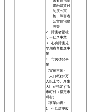
害者住宅整
備融資貸付
制度の実
施、障害者
公営住宅建
設等
2 障害者福祉
サービス事業
3 心身障害児
早期療育推進事
業
4 市民啓発事
業
〈実施主体〉
人口概ね3万
人以上で、厚生
大臣が指定する
市町村（指定市
町村）
〈事業内容〉
1 生活環境改