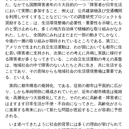
た。なかでも国際障害者年の５大目的の一つ「障害者が日常生活
において実際に参加すること、例えば、公共建築物及び交通機関
を利用しやすくすることなどについての調査研究プロジェクトを
奨励すること」は、生活環境整備の必要性・重要性を示唆したも
のと受け止められ、多くの地方自治体で積極的な取り組みがなさ
れた。しかし、全国的にみればまだまだ一部の動きでしかなく、
今後の一層の取り組みが期待されているところである。第三に、
アメリカで生まれた自立生活運動は、わが国においても都市に住
む若い障害者に支持され、次第にその考えに共鳴し実践に移行す
る障害者が多くなってきている。この自立生活運動の考えの基盤
は、地域社会の中で障害のない人たちと共に生き、共に生活する
ことであり、その意味からも地域社会の生活環境整備は重要であ
る、といえる。
第四に都市構造の複雑化、である。従前の都市は平面的に広が
り、しかも単純明快に構成されていたが、近年の都市構造は複雑
化・高層化かつ大規模化してきた。そのために高齢者・障害者に
はますます日常生活が不便・不自由になってきた。高齢化がさら
に進展する将来において新たな問題が惹起することが容易に予想
される。
いま述べてきたように社会的背景には多くの理由が挙げられて