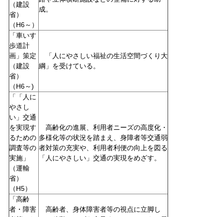
（建設
成。
省）
（H6～）
「車いす
歩道計
画」策定
「人にやさしい福祉の生活空間づくり大
（建設
綱」を受けている。
省）
（H6～)
「「人に
やさし
い」交通
を実現す
高齢化の進展、利用者ニーズの高度化・
るための
多様化等の状況を踏まえ、身障者等交通弱
調査等の
者対策の充実や、利用者利便の向上を図る
実施」
「人にやさしい」交通の実現をめざす。
（運輸
省）
（H5）
「高齢
者・障害
高齢者、身体障害者等の視点に立脚し