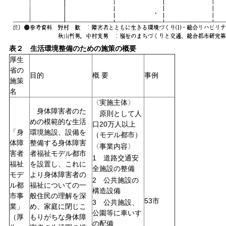
表２ 生活環境整備のための施策の概要
厚生
省の
目的
概 要
事例
施策
名
〈実施主体〉
身体障害者のた
原則として人
めの模範的な生活
口20万人以上
「身
環境施設、設備を
（モデル都市）
体障
整備する身体障害
〈事業内容〉
害者
者福祉モデル都市
1 道路交通安
福祉
を設置し、これに
全施設の整備
モデ
より身体障害者の
2 公共施設の
ル都
福祉についての一
構造設備
市事
般住民の理解を深
53市
3 公共施設、
業」
め、家庭に閉じこ
公園等に車いす
もりがちな身体障
（厚
の配備