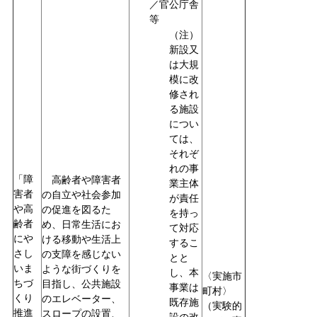
／官公庁舎
等
（注）
新設又
は大規
模に改
修され
る施設
につい
ては、
それぞ
れの事
「障
高齢者や障害者
業主体
害者
の自立や社会参加
が責任
や高
の促進を図るた
を持っ
齢者
め、日常生活にお
て対応
にや
ける移動や生活上
するこ
さし
の支障を感じない
とと
いま
ような街づくりを
し、本
〈実施市
ちづ
目指し、公共施設
事業は
町村〉
くり
のエレベーター、
既存施
（実験的
推進
スロープの設置、
設の改