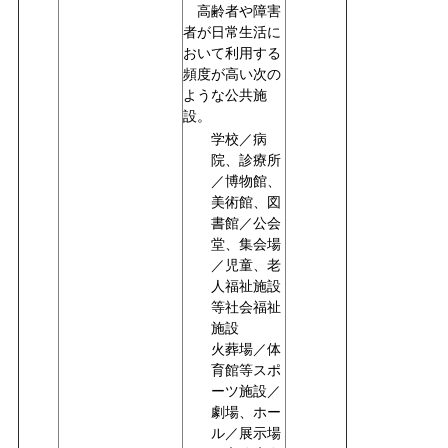
高齢者や障害
者が日常生活に
おいて利用する
頻度が高い次の
ような公共施
設。
学校／病
院、診療所
／博物館、
美術館、図
書館／公会
堂、集会場
／児童、老
人福祉施設
等社会福祉
施設
火葬場／体
育館等スポ
ーツ施設／
劇場、ホー
ル／展示場