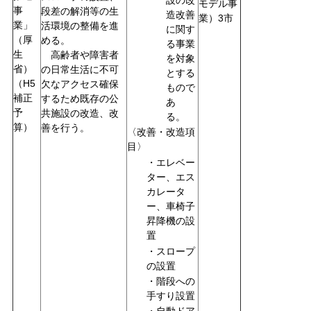
モデル事
事
段差の解消等の生
造改善
業）3市
業」
活環境の整備を進
に関す
（厚
める。
る事業
生
高齢者や障害者
を対象
省）
の日常生活に不可
とする
（H5
欠なアクセス確保
もので
補正
するため既存の公
あ
予
共施設の改造、改
る。
算）
善を行う。
〈改善・改造項
目〉
・エレベー
ター、エス
カレータ
ー、車椅子
昇降機の設
置
・スロープ
の設置
・階段への
手すり設置