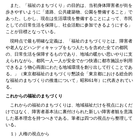
また、「福祉のまちづくり」の目的は、当初身体障害者が街を
歩きやすいように「道路、公共建築物、公園を整備すること」で
あった。しかし、現在は生活環境を整備することによって、市民
としての日常生活を保障し、社会活動に参加できるようにする」
ことが目標となっている。
現時点で最も明確な定義は、「福祉のまちづくりとは、障害者
や老人などハンディキャップをもつ人たちを含めた全ての都民
の、日常生活を保障するものであり、地域の暖かい思いやりに支
えられながら、都民一人一人が安全でかつ快適に都市施設が利用
できるよう物心両面にわたる地域環境を創り出して行くことであ
る。」（東京都福祉のまちづくり懇談会「東京都における総合的
な福祉のまちづくりの推進について」昭和61年）に代表されてい
る。
これからの福祉のまちづくり
これからの福祉のまちづくりは、地域福祉だけを視点におくだ
けではなく、障害者基本法に裏付けられた新しい障害者観を意識
した基本理念を持つべきである。筆者は四つの視点から整理して
いる。
１）人権の視点から