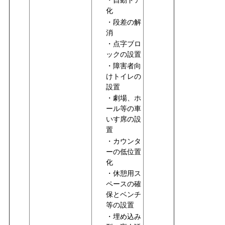
・自動ドア
化
・段差の解
消
・点字ブロ
ックの設置
・障害者向
けトイレの
設置
・劇場、ホ
ール等の車
いす席の設
置
・カウンタ
ーの低位置
化
・休憩用ス
ペースの確
保とベンチ
等の設置
・埋め込み