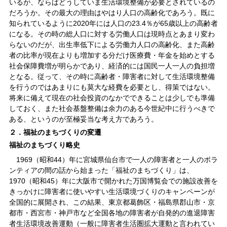
いるが、ならばどうしていま生活環境整備が必要とされているの
だろうか。その最大の理由はやはり人口の高齢化であろう。既に
知られているように2020年には人口の23.4％が65歳以上の高齢者
になる。その時の総人口に対する労働人口は現時点とあまり変わ
らないのだが、出生率低下による労働力人口の高齢化、また高齢
者の比率が現在よりも増加する分だけ医療費・年金を始めとする
社会保障費増が明らかであり、経済的には国民一人一人の負担増
となる。従って、その時に高齢者・障害者に対して生活環境整備
を行うのではあまりにも莫大な経費を必要とし、得策ではない。
将来に備えて現在の社会投資のなかでできることは少しでも準備
しておく、また社会基盤整備は余力のある今世紀中に行うべきで
ある、というのが至極妥当な考え方であろう。
２．福祉のまちづくりの変遷
福祉のまちづくり略史
1969（昭和44）年に宮城県仙台市で一人の障害者と一人のボラ
ンティアの間の話から始まった「福祉のまちづくり」は、
1970（昭和45）年に大阪市で開かれた万国博覧会での施設改善を
きっかけに障害者に使いやすい生活環境づくりのキャンペーンが
全国的に展開され、この結果、東京都葛飾区・福島県郡山市・京
都市・西宮市・神戸市など全国各地の障害者が自発的の進退障害
者生活環境改善運動（一般に障害者生活圏拡大運動と言われてい