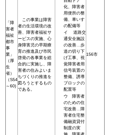
自動ドア
化、障害者
用便所の整
備、車いす
この事業は障害
「障
の配備等
者の生活環境の改
害者
善、障害者福祉サ
イ 道路交
福祉
ービスの実施、心
通安全施設
都市
身障害児の早期療
の改善…歩
事
育の推進及び市民
道の切り下
業」
156市
啓発の各事業を総
げ工事、視
（厚
合的に実施し、障
覚障害者用
生
害者の住みよいま
信号装置の
省）
ちづくりの推進を
整備、誘導
（S54
図ろうとするもの
ブロックの
～60)
である。
配置等
ウ 障害者
のための住
宅改善…障
害者住宅整
備融資貸付
制度の実
施、障害者