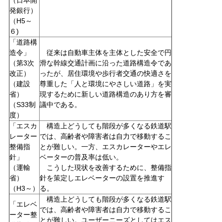
発銀行）
（H5～
６)
「道路構
造令」
従来は自動車主体を主体とした安全で円
（第3次
滑な幹線交通計画に沿った道路構造令であ
改正）
ったが、居住環境や歩行者交通の快適さを
（建設
尊重した「人と環境にやさしい道路」を実
省）
現するために新しい道路構造のあり方を審
（S33制
議中である。
度）
「エスカ
構造上どうしても階段が多くなる鉄道駅
レーター
では、高齢者や障害者は自力で移動するこ
整備指
とが難しい。一方、エスカレーターやエレ
針」
ベーターの普及率は低い。
（運輸
こうした現状を改善するために、整備指
省）
針を策定しエレベーターの設置を推進す
（H3～）
る。
構造上どうしても階段が多くなる鉄道駅
「エレベ
では、高齢者や障害者は自力で移動するこ
ーター整
とが難しい。ユーザーニーズとしてはエス