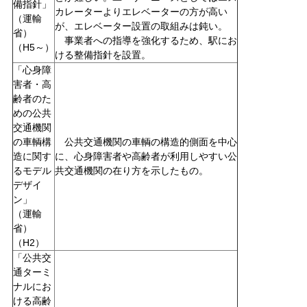
備指針」
カレーターよりエレベーターの方が高い
（運輸
が、エレベーター設置の取組みは鈍い。
省）
事業者への指導を強化するため、駅にお
（H5～）
ける整備指針を設置。
「心身障
害者・高
齢者のた
めの公共
交通機関
の車輌構
公共交通機関の車輌の構造的側面を中心
造に関す
に、心身障害者や高齢者が利用しやすい公
るモデル
共交通機関の在り方を示したもの。
デザイ
ン」
（運輸
省）
（H2）
「公共交
通ターミ
ナルにお
ける高齢