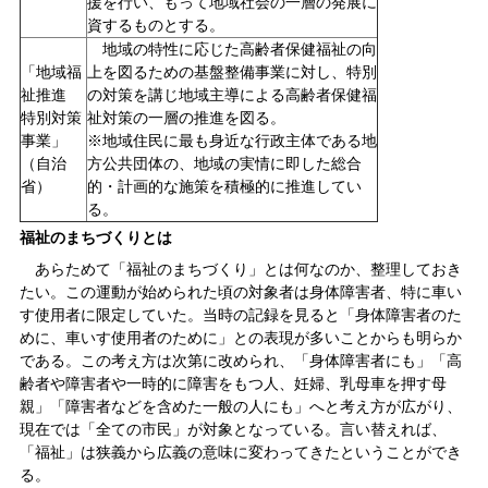
援を行い、もって地域社会の一層の発展に
資するものとする。
地域の特性に応じた高齢者保健福祉の向
「地域福
上を図るための基盤整備事業に対し、特別
祉推進
の対策を講じ地域主導による高齢者保健福
特別対策
祉対策の一層の推進を図る。
事業」
※地域住民に最も身近な行政主体である地
（自治
方公共団体の、地域の実情に即した総合
省）
的・計画的な施策を積極的に推進してい
る。
福祉のまちづくりとは
あらためて「福祉のまちづくり」とは何なのか、整理しておき
たい。この運動が始められた頃の対象者は身体障害者、特に車い
す使用者に限定していた。当時の記録を見ると「身体障害者のた
めに、車いす使用者のために」との表現が多いことからも明らか
である。この考え方は次第に改められ、「身体障害者にも」「高
齢者や障害者や一時的に障害をもつ人、妊婦、乳母車を押す母
親」「障害者などを含めた一般の人にも」へと考え方が広がり、
現在では「全ての市民」が対象となっている。言い替えれば、
「福祉」は狭義から広義の意味に変わってきたということができ
る。