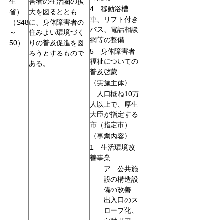
害者の生活圏の拡
生
4 移動浴槽
大を図るととも
省）
車、リフト付き
に、身体障害者の
（S48
バス、電話相談
住みよい環境づく
～
網等の整備
りの普及促進を図
50）
5 身体障害者
ろうとするもので
福祉についての
ある。
普及啓蒙
〈実施主体〉
人口概ね10万
人以上で、厚生
大臣が指定する
市（指定市）
〈事業内容〉
1 生活環境改
善事業
ア 公共施
設の構造設
備の改善…
出入口のス
ロープ化、