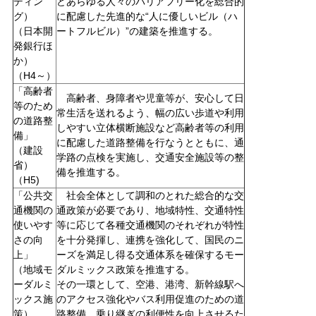
ディン
どあらゆる人々のバリアフリー化を総合的
グ）
に配慮した先進的な“人に優しいビル（ハ
（日本開
ートフルビル）”の建築を推進する。
発銀行ほ
か）
（H4～）
「高齢者
高齢者、身障者や児童等が、安心して日
等のため
常生活を送れるよう、幅の広い歩道や利用
の道路整
しやすい立体横断施設など高齢者等の利用
備」
に配慮した道路整備を行なうとともに、通
（建設
学路の点検を実施し、交通安全施設等の整
省）
備を推進する。
（H5)
「公共交
社会全体として調和のとれた総合的な交
通機関の
通政策が必要であり、地域特性、交通特性
使いやす
等に応じて各種交通機関のそれぞれが特性
さの向
を十分発揮し、連携を強化して、国民のニ
上」
ーズを満足し得る交通体系を確保するモー
（地域モ
ダルミックス政策を推進する。
ーダルミ
その一環として、空港、港湾、新幹線駅へ
ックス施
のアクセス強化やバス利用促進のための道
策）
路整備、乗り継ぎの利便性を向上させるた