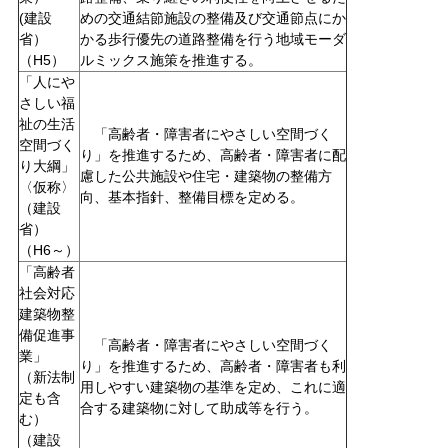
(建設
めの交通結節施設の整備及び交通節点にか
省）
かる歩行優先の道路整備を行う地域モーダ
（H5）
ルミックス施策を推進する。
「人にや
さしい福
祉の生活
「高齢者・障害者にやさしい空間づく
空間づく
り」を推進するため、高齢者・障害者に配
り大綱」
慮した公共施設や住宅・建築物の整備方
〈仮称〉
向、基本指針、整備目標を定める。
（建設
省）
（H6～）
「高齢者
社会対応
建築物整
備促進事
「高齢者・障害者にやさしい空間づく
業」
り」を推進するため、高齢者・障害者も利
（新法制
用しやすい建築物の基準を定め、これに適
定も含
合する建築物に対して助成等を行う。
む）
（建設