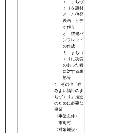
エ まちづ
くりを題材
とした啓発
映画、ビデ
オ作り
オ 啓発パ
ンフレット
の作成
カ まちづ
くりに功労
のあった者
に対する表
彰等
4 その他「住
みよい福祉のま
ちづくり」推進
のために必要な
事業
〈事業主体〉
市町村
〈対象施設〉