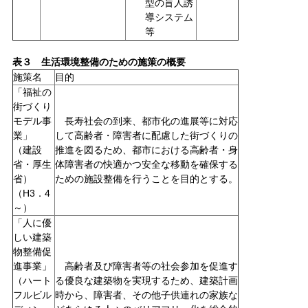
型の盲人誘
導システム
等
表３ 生活環境整備のための施策の概要
施策名
目的
「福祉の
街づくり
モデル事
長寿社会の到来、都市化の進展等に対応
業」
して高齢者・障害者に配慮した街づくりの
（建設
推進を図るため、都市における高齢者・身
省・厚生
体障害者の快適かつ安全な移動を確保する
省）
ための施設整備を行うことを目的とする。
（H3．4
～）
「人に優
しい建築
物整備促
進事業」
高齢者及び障害者等の社会参加を促進す
（ハート
る優良な建築物を実現するため、建築計画
フルビル
時から、障害者、その他子供連れの家族な