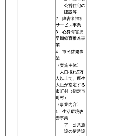
公営住宅の
建設等
2 障害者福祉
サービス事業
3 心身障害児
早期療育推進事
業
4 市民啓発事
業
〈実施主体〉
人口概ね5万
人以上で、厚生
大臣が指定する
市町村（指定市
町村）
〈事業内容〉
1 生活環境改
善事業
ア 公共施
設の構造設