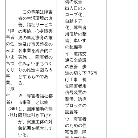
備の改善…
出入口のス
この事業は障害
ロープ化、
者の生活環境の改
自動ドア
善、福祉サービス
化、障害者
「障
の実施、心身障害
用便所の整
害者
児の早期療育の推
備、車いす
の住
進及び市民啓発の
の配備等
みよ
各事業を総合的に
イ 道路交
いま
実施し、障害者の
通安全施設
ちづ
住みよいまちづく
の改善…歩
くり
りの推進を図ろう
道の切り下
76市
事
とするものであ
げ工事、視
業」
る。
覚障害者用
（厚
信号装置の
生
※「障害者福祉都
整備、誘導
省）
市事業」と比較
ブロックの
（S61
し、国庫補助の制
設置等
～H1)
限額は引き下げだ
ウ 障害者
が、実施主体の対
のための住
象範囲を拡大して
宅改善…障
いる。