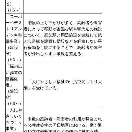
省）
（H6～)
「スーパ
ーペデス
階段の上り下がりが多く、高齢者や障害
トリアン
者にとって移動が困難な駅や駅周辺の施設
デッキ整
について、高架駅と周辺施設を連続して結
備事業」
ぶ歩道橋を設置し階段などを経由しない平
（建設
行移動を可能にすることで、高齢者や障害
省）
者が外出しやすい環境を整える。
（H6～）
「幅の広
い歩道の
整備促
「人にやさしい福祉の生活空間づくり大
進」
綱」を受けている。
（建設
省）
（H6～）
「人にや
さしいま
多数の高齢者・障害者の利用が見込まれ
ちづくり
る公共建築物の周辺地区における、動く通
事業」
路や立体横断施設などの整備に対する助