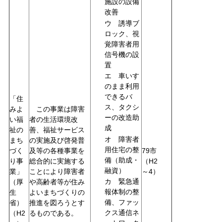
施設の設備
改善
ウ 誘導ブ
ロック、視
覚障害者用
信号機の設
置
エ 車いす
のまま利用
できるバ
「住
ス、タクシ
みよ
この事業は障害
ーの改造助
い福
者の生活環境改
成
祉の
善、福祉サービス
オ 障害者
まち
の実施及び啓発普
用住宅の整
づく
及等の各種事業を
79市
備（助成・
り事
総合的に実施する
（H2
融資）
業」
ことにより障害者
～4）
カ 緊急通
や高齢者等が住み
（厚
報体制の整
よいまちづくりの
生
備、ファッ
推進を図ろうとす
省）
クス通信ネ
るものである。
（H2