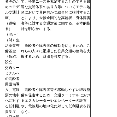
者等のた
て、移動ニーズを充足することのできる最
めのモデ
適な交通体系のあり方等についてモデル地
ル交通計
区において具体的かつ総合的に検討するこ
画」
とにより、今後全国的な高齢者、身体障害
（運輸
者等に対する交通対策に関する、基本的指
省）
針を明らかにする。
（H5～）
（財）生
活基盤整
高齢者や障害者の移動を助けるため、こ
備基金
れらの人々に配慮した公共交通の整備を支
〈仮称〉
援するため、財団を設立する。
設立
交通ター
ミナルへ
の高齢者
用設備導
入、電線
高齢者や障害者等の移動しやすい環境整
類の地中
備を促進するため、交通ターミナルにおけ
化に対す
るエスカレーターやエレベーターの設置
る低利融
や、電線類の地中化に対して低利融資を行
資制度
なう。
（日本開