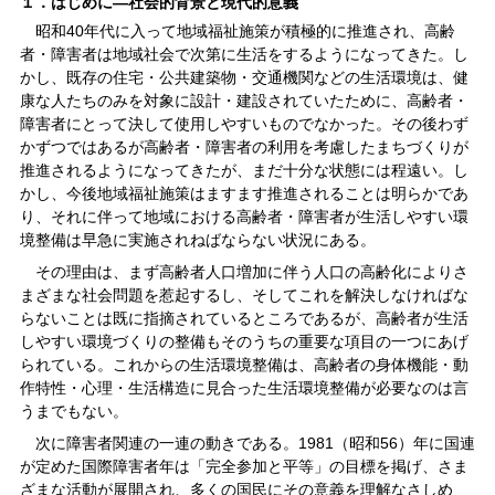
１．はじめに―社会的背景と現代的意義
昭和40年代に入って地域福祉施策が積極的に推進され、高齢
者・障害者は地域社会で次第に生活をするようになってきた。し
かし、既存の住宅・公共建築物・交通機関などの生活環境は、健
康な人たちのみを対象に設計・建設されていたために、高齢者・
障害者にとって決して使用しやすいものでなかった。その後わず
かずつではあるが高齢者・障害者の利用を考慮したまちづくりが
推進されるようになってきたが、まだ十分な状態には程遠い。し
かし、今後地域福祉施策はますます推進されることは明らかであ
り、それに伴って地域における高齢者・障害者が生活しやすい環
境整備は早急に実施されねばならない状況にある。
その理由は、まず高齢者人口増加に伴う人口の高齢化によりさ
まざまな社会問題を惹起するし、そしてこれを解決しなければな
らないことは既に指摘されているところであるが、高齢者が生活
しやすい環境づくりの整備もそのうちの重要な項目の一つにあげ
られている。これからの生活環境整備は、高齢者の身体機能・動
作特性・心理・生活構造に見合った生活環境整備が必要なのは言
うまでもない。
次に障害者関連の一連の動きである。1981（昭和56）年に国連
が定めた国際障害者年は「完全参加と平等」の目標を掲げ、さま
ざまな活動が展開され、多くの国民にその意義を理解なさしめ