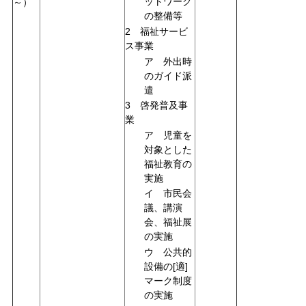
ットワーク
～）
の整備等
2 福祉サービ
ス事業
ア 外出時
のガイド派
遣
3 啓発普及事
業
ア 児童を
対象とした
福祉教育の
実施
イ 市民会
議、講演
会、福祉展
の実施
ウ 公共的
設備の[適]
マーク制度
の実施