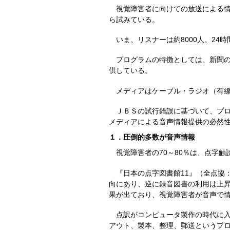
視覚障害者に向けての放送による情報
ら試みている。
いま、リスナーは約8000人、24時
プログラムの特徴としては、新聞の
供している。
メディアはケーブル・ラジオ（有線
ＪＢＳの試行錯誤に基づいて、プロ
メディアによる音声情報提供の必然
１．圧倒的多数が音声情報
視覚障害者の70～80％は、点字触
『日本の点字図書館11』（全点協
向にあり、逆に録音図書の利用は上昇
果が出ており、視覚障害者が音声で
点訳がコンピュータ製作の時代に入
アウト、製本、整理、郵送というプ