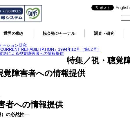
世界の動き
協会発ジャーナル
調査・研究
テーション研究
RENT REHABILITATION」1994年12月（第82号）
放送による視覚障害者への情報提供
特集／視・聴覚
視覚障害者への情報提供
ス
害者への情報提供
報）の必然性―