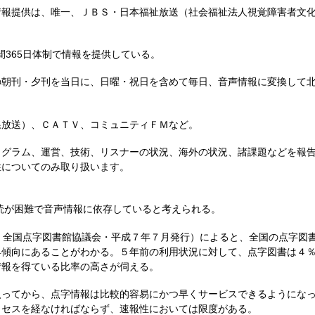
提供は、唯一、ＪＢＳ・日本福祉放送（社会福祉法人視覚障害者文化振興
間365日体制で情報を提供している。
朝刊・夕刊を当日に、日曜・祝日を含めて毎日、音声情報に変換して北
放送）、ＣＡＴＶ、コミュニティＦＭなど。
グラム、運営、技術、リスナーの状況、海外の状況、諸課題などを報告
性についてのみ取り扱います。
読が困難で音声情報に依存していると考えられる。
：全国点字図書館協議会・平成７年７月発行）によると、全国の点字図
傾向にあることがわかる。５年前の利用状況に対して、点字図書は４％
情報を得ている比率の高さが伺える。
ってから、点字情報は比較的容易にかつ早くサービスできるようになっ
ロセスを経なければならず、速報性においては限度がある。