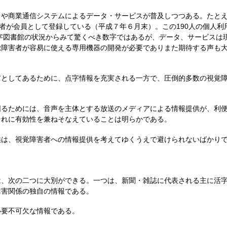
や商業通信システムによるデータ・サービスが普及しつつある。たとえ
用者が会員として登録している（平成７年６月末）。この190人の個人
点字図書館の状況からみて驚くべき数字ではあるが、データ、サービスは
覚障害者が容易に使える専用機器の開発が必要でありまた期待する声も
としてあるために、点字情報を充実される一方で、圧倒的多数の視覚障
るためには、音声を主体とする放送のメディアによる情報提供が、利便
それに有効性を兼ねそなえていることは明らかである。
は、視覚障害者への情報提供を考えてゆくうえで避けられないばかりで
、次の二つに大別ができる。一つは、新聞・雑誌に代表される主に活字
障害関係の独自の情報である。
要不可欠な情報である。