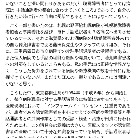
いないことと深い関わりがあるのだが、聴覚障害者にとっては病
院は｢手話通訳者の都合に合わせていくところ｣であって、自分の
行きたい時に行って自由に受診できるところにはなっていない。
ごく一部と書いたのは、札幌の勤医協札幌病院が札幌聴覚障害
者協会と事業委託を結び、毎日手話通訳者を３名病院へ出向させ
ているケース。それに滋賀県のびわ湖病院の｢聴覚障害者外来｣で
の自ら聴覚障害者である藤田保先生やスタッフの取り組み、それ
に、三重県四日市市立病院での常駐手話通訳者の活躍等である。
また個人病院でも手話の堪能な医師や職員がいて、聴覚障害患者
への対応をしているところもある。私の手元には正確な情報がな
く、こうした努力をされている病院や医療機関の数を十分には把
握できていないが、まだまだほんの一握りであることには間違い
がないと思う。
こうした中、東京都衛生局が1994年（平成６年）から開始し
た、都立病院職員に対する手話講習会は特筆に値するであろう。
医療現場において、｢インフォームド・コンセント｣は重要である
が、患者である聴覚障害者を中心にすえての医師や看護婦等と手
話通訳者との共同作業としての受診・検査・治療が円滑に行われ
るためにも、この講習会の意義は大きい。医療スタッフが聴覚障
害者の医療について十分な知識を持っている場合、手話通訳者は
とても動きやすくなる。今後の成果が楽しみである。