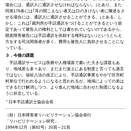
場合には、通訳人に通訳させなければならない。｣とあり、また
同第176条には｢耳の聞こえない者又は口のきけない者に陳述をさ
せる場合には、通訳人に通訳させることができる。｣とある。し
かし、これは｢裁判所が手話通訳をつけることができるという規
定であって被告人の権利としては書かれていないのであるから、
聴覚障害被告には手話通訳を依頼する権利はない｣というとらえ
方をする司法関係者が多く、費用も被告人に負担させることにな
っている。
３．今後の課題
手話通訳サービスは医療や人権場面で書いた大きな課題もあ
り、地域差も多々あり、まだまだ途上にある制度と言っても過言
ではない。福祉八法の改正により、手話通訳事業もやがて区市町
村単位で行われるようになると思われるが、地域によっての差は
できるだけ解消しつつ、より進んだ地域に合わせた制度になるよ
うに祈念している。
＊
日本手話通訳士協会会長
（財）日本障害者リハビリテーション協会発行
「リハビリテーション研究」
1994年12月（第82号）20頁～21頁