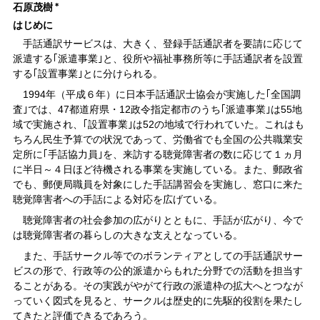
石原茂樹
＊
はじめに
手話通訳サービスは、大きく、登録手話通訳者を要請に応じて
派遣する｢派遣事業｣と、役所や福祉事務所等に手話通訳者を設置
する｢設置事業｣とに分けられる。
1994年（平成６年）に日本手話通訳士協会が実施した｢全国調
査｣では、47都道府県・12政令指定都市のうち｢派遣事業｣は55地
域で実施され、｢設置事業｣は52の地域で行われていた。これはも
ちろん民生予算での状況であって、労働省でも全国の公共職業安
定所に｢手話協力員｣を、来訪する聴覚障害者の数に応じて１ヵ月
に半日～４日ほど待機される事業を実施している。また、郵政省
でも、郵便局職員を対象にした手話講習会を実施し、窓口に来た
聴覚障害者への手話による対応を広げている。
聴覚障害者の社会参加の広がりとともに、手話が広がり、今で
は聴覚障害者の暮らしの大きな支えとなっている。
また、手話サークル等でのボランティアとしての手話通訳サー
ビスの形で、行政等の公的派遣からもれた分野での活動を担当す
ることがある。その実践がやがて行政の派遣枠の拡大へとつなが
っていく図式を見ると、サークルは歴史的に先駆的役割を果たし
てきたと評価できるであろう。