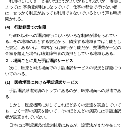
利用のしにくさ、と書いたほうがよいかもしれないが、地域に
よっては｢事前登録制｣になっていて、仕事の都合で行けない者
は、せっかく制度があっても利用できないでいるという声も時折
聞かれる。
(4) 行動範囲での制限
行政区以外への通訳同行にもいろいろな制限が課せられてい
る。その地域のみとする規定から、隣接する地域までは可能とし
た規定、あるいは、県内ならば同行が可能だが、交通費が一定の
金額を超えた場合は聴覚障害者の負担としている地域もある。
２．場面ごとに見た手話通訳サービス
次に、医療と司法場面での手話通訳サービスの現況と課題につ
いてのべる。
(1) 医療場面における手話通訳サービス
手話通訳派遣実績のトップにあるのが、医療場面への派遣であ
る。
しかし、医療機関に対してこれほど多くの派遣を実施していて
も、ごく一部の病院を除いて、そのほとんどの病院には手話通訳
者が設置されていない。
日本には手話通訳の認定制度はあるが、設置法がまだ存在して