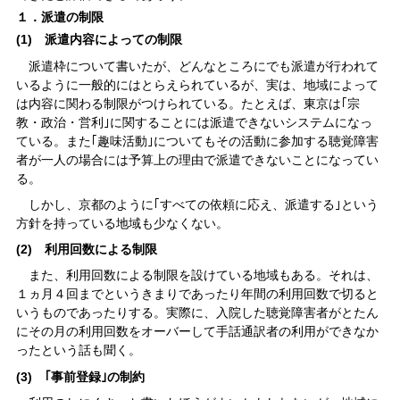
１．派遣の制限
(1) 派遣内容によっての制限
派遣枠について書いたが、どんなところにでも派遣が行われて
いるように一般的にはとらえられているが、実は、地域によって
は内容に関わる制限がつけられている。たとえば、東京は｢宗
教・政治・営利｣に関することには派遣できないシステムになっ
ている。また｢趣味活動｣についてもその活動に参加する聴覚障害
者が一人の場合には予算上の理由で派遣できないことになってい
る。
しかし、京都のように｢すべての依頼に応え、派遣する｣という
方針を持っている地域も少なくない。
(2) 利用回数による制限
また、利用回数による制限を設けている地域もある。それは、
１ヵ月４回までというきまりであったり年間の利用回数で切ると
いうものであったりする。実際に、入院した聴覚障害者がとたん
にその月の利用回数をオーバーして手話通訳者の利用ができなか
ったという話も聞く。
(3) ｢事前登録｣の制約