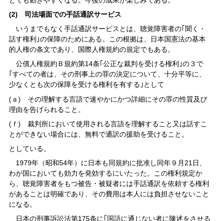
(2) 司法場面での手話通訳サービス
いうまでもなく手話通訳サービスとは、聴覚障害者の｢聞く・
話す権利｣の保障のためにある。この根拠は、日本国憲法の基本
的人権の条文であり、国際人権規約の規定でもある。
公債人権規約Ｂ規約第14条｢公正な裁判を受ける権利｣の３で
｢すべての者は、その刑事上の罪の決定について、十分平等に、
少なくとも次の保障を受ける権利を有する｣として
(ａ) その理解する言語で速やかにかつ詳細にその罪の性質及び
理由を告げられること。
(ｆ) 裁判所において使用される言語を理解すること又は話すこ
とができない場合には、無料で通訳の援助を受けること。
としている。
1979年（昭和54年）に日本も同規約に批准し同年９月21日、
わが国においても効力を発効するにいたった。この権利規定か
ら、聴覚障害者をもつ被告・被疑者には手話通訳を依頼する権利
があることは明確であり、その費用は本人には負担させないこと
になる。
日本の刑事訴訟法第175条に｢国語に通じない者に陳述をさせる