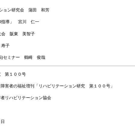
ション研究会 蒲田 和芳
D指導」 宮川 仁一
大会 阪東 美智子
 寿子
S)セミナー 鶴崎 俊哉
究 第１００号
・障害者の福祉増刊「リハビリテーション研究 第１００号」
害者リハビリテーション協会
１日