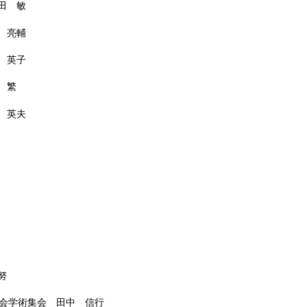
田 敏
 亮輔
 英子
 繁
 英夫
努
学会学術集会 田中 信行