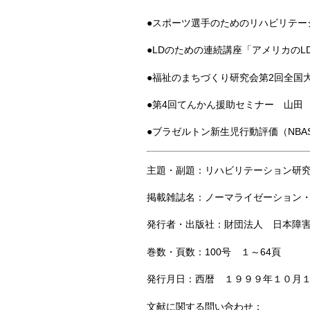
●スポーツ選手のためのリハビリテー
●LDのための連続講座「アメリカのL
●福祉のまちづくり研究会第2回全国
●第4回てんかん援助セミナー 山田
●ブラゼルトン新生児行動評価（NBA
主題・副題：リハビリテーション研
掲載雑誌名：ノーマライゼーション
発行者・出版社：財団法人 日本障
巻数・頁数：100号 １～64頁
発行月日：西暦 １９９９年１０月
文献に関する問い合わせ：