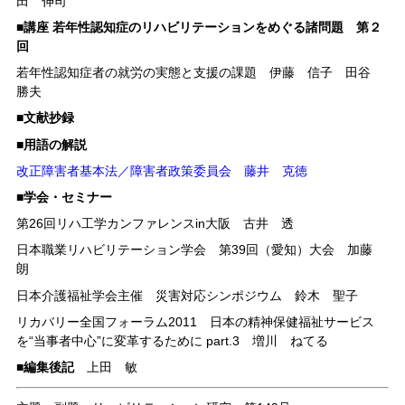
田 伸司
■講座 若年性認知症のリハビリテーションをめぐる諸問題 第２
回
若年性認知症者の就労の実態と支援の課題 伊藤 信子 田谷
勝夫
■文献抄録
■用語の解説
改正障害者基本法／障害者政策委員会 藤井 克徳
■学会・セミナー
第26回リハ工学カンファレンスin大阪 古井 透
日本職業リハビリテーション学会 第39回（愛知）大会 加藤
朗
日本介護福祉学会主催 災害対応シンポジウム 鈴木 聖子
リカバリー全国フォーラム2011 日本の精神保健福祉サービス
を“当事者中心”に変革するために part.3 増川 ねてる
■編集後記
上田 敏