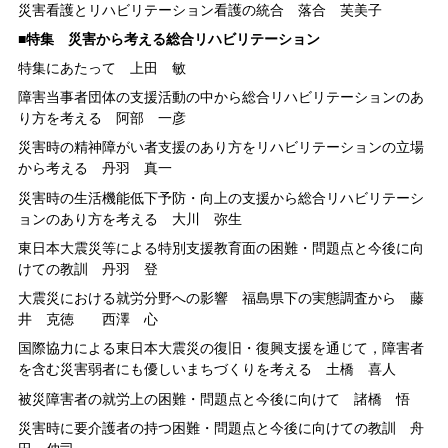
災害看護とリハビリテーション看護の統合 落合 芙美子
■特集 災害から考える総合リハビリテーション
特集にあたって 上田 敏
障害当事者団体の支援活動の中から総合リハビリテーションのあ
り方を考える 阿部 一彦
災害時の精神障がい者支援のあり方をリハビリテーションの立場
から考える 丹羽 真一
災害時の生活機能低下予防・向上の支援から総合リハビリテーシ
ョンのあり方を考える 大川 弥生
東日本大震災等による特別支援教育面の困難・問題点と今後に向
けての教訓 丹羽 登
大震災における就労分野への影響 福島県下の実態調査から 藤
井 克徳 西澤 心
国際協力による東日本大震災の復旧・復興支援を通じて，障害者
を含む災害弱者にも優しいまちづくりを考える 土橋 喜人
被災障害者の就労上の困難・問題点と今後に向けて 諸橋 悟
災害時に要介護者の持つ困難・問題点と今後に向けての教訓 舟