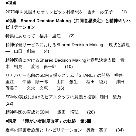
■視点
2070年を見据えたオリンピック村構想を 吉田 紗栄子 (1)
■特集 Shared Decision Making（共同意思決定）と精神科リハ
ビリテーション
特集にあたって 福井 里江 (2)
精神保健サービスにおけるShared Decision Making ―現状と課題
― 山口 創生 (4)
精神医療におけるShared Decision Makingと意思決定支援 青
木 裕見 渡辺 衡一郎 (10)
リカバリー志向のSDM支援システム『SHARE』の開発 福井
里江 伊藤 順一郎 山口 創生 種田 綾乃 澤田
優美子 久永 文恵 (16)
SDMの実践におけるピアスタッフの意義と役割 種田 綾乃
(22)
精神科医の育成とSDM 坂田 増弘 (28)
■講座 「障がい者制度改革」の軌跡 第5回
近年の障害者施策とリハビリテーション 奥野 英子 (34)