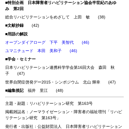
■特別企画 日本障害者リハビリテーション協会半世紀のあゆ
み 第2回
総合リハビリテーションをめざして 上田 敏 (38)
■文献抄録
(42)
■用語の解説
オープンダイアローグ 下平 美智代 (46)
ユマニチュード 本田 美和子 (46)
■学会・セミナー
日本リハビリテーション連携科学学会第16回大会 森田 秋
子 (47)
世界自閉症啓発デー2015・シンポジウム 北山 輝幸 (47)
■編集後記
福井 里江 (48)
主題・副題：リハビリテーション研究 第163号
掲載雑誌名：ノーマライゼーション・障害者の福祉増刊「リハビ
リテーション研究 第163号」
発行者・出版社：公益財団法人 日本障害者リハビリテーション