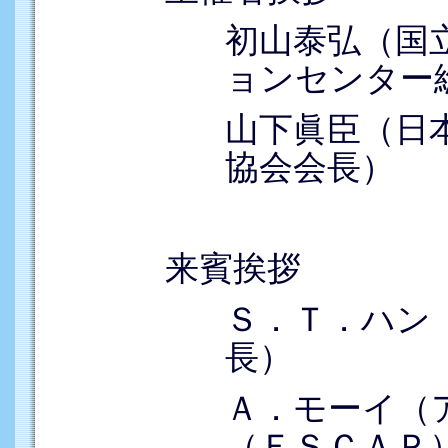
初山泰弘（国
ョンセンター
山下眞臣（日
協会会長）
来賓挨拶
Ｓ．Ｔ．ハン
長）
Ａ．モーイ（
（ＥＳＣＡＰ