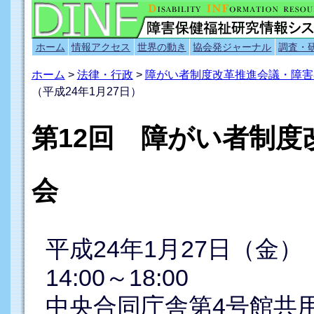
ホーム
情報アクセス
世界の動き
協会発ジャーナル
調査・
ホーム
>
法律・行政
>
障がい者制度改革推進会議・障害
（平成24年1月27日）
第12回 障がい者制度
会
平成24年1月27日（金）
14:00～18:00
中央合同庁舎第4号館共用