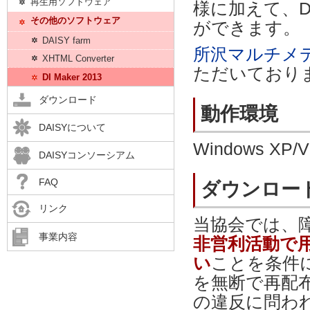
再生用ソフトウェア
様に加えて、DAI
その他のソフトウェア
ができます。
DAISY farm
所沢マルチメ
XHTML Converter
ただいており
DI Maker 2013
ダウンロード
動作環境
DAISYについて
Windows XP
DAISYコンソーシアム
FAQ
ダウンロー
リンク
当協会では、
事業内容
非営利活動で
い
ことを条件
を無断で再配
の違反に問わ