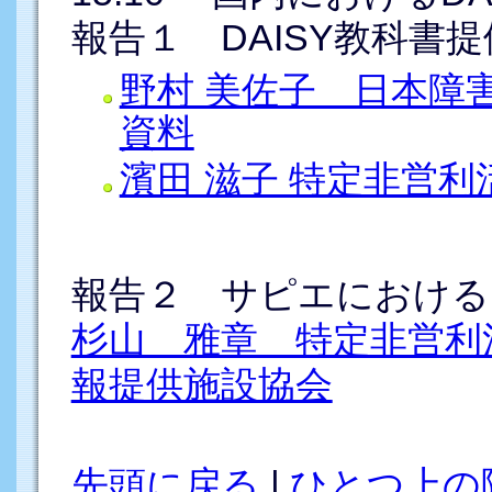
報告１ DAISY教科
野村 美佐子 日本障
資料
濱田 滋子 特定非営利
報告２ サピエにおけるD
杉山 雅章 特定非営利
報提供施設協会
先頭に戻る
|
ひとつ上の