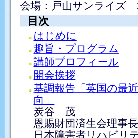
会場：戸山サンライズ 
目次
はじめに
趣旨・プログラム
講師プロフィール
開会挨拶
基調報告「英国の最
向」
炭谷 茂
恩賜財団済生会理事
日本障害者リハビリ