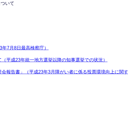
について
3年7月8日最高検察庁）
（平成23年統一地方選挙以降の知事選挙での状況）
会報告書」（平成23年3月障がい者に係る投票環境向上に関