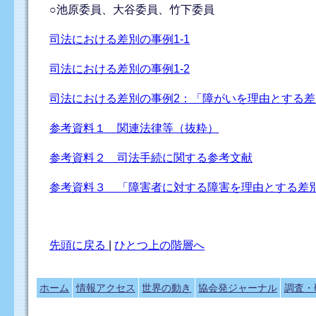
○池原委員、大谷委員、竹下委員
司法における差別の事例1-1
司法における差別の事例1-2
司法における差別の事例2：「障がいを理由とする
参考資料１ 関連法律等（抜粋）
参考資料２ 司法手続に関する参考文献
参考資料３ 「障害者に対する障害を理由とする差別
先頭に戻る
|
ひとつ上の階層へ
ホーム
情報アクセス
世界の動き
協会発ジャーナル
調査・