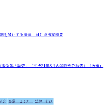
差別を禁止する法律」日弁連法案概要
事例等の調査」（平成21年3月内閣府委託調査）（抜粋）
研究
会議・セミナー
法律・行政