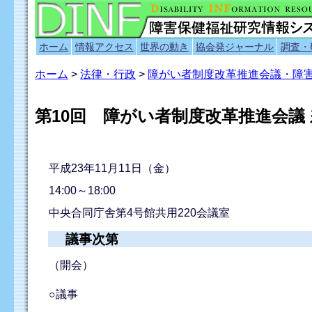
ホーム
情報アクセス
世界の動き
協会発ジャーナル
調査・
ホーム
>
法律・行政
>
障がい者制度改革推進会議・障
第10回 障がい者制度改革推進会議
平成23年11月11日（金）
14:00～18:00
中央合同庁舎第4号館共用220会議室
議事次第
（開会）
○議事