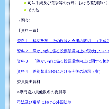
司法手続及び選挙等の分野における差別禁止
その他
（閉会）
【資料一覧】
資料１ 検察改革－その現状と今後の取組－（平成2
資料２ 障がい者に係る投票環境向上の現状について
資料３ 「障がい者に係る投票環境向上に関する検討
資料４ 差別禁止部会における今後の議題（案）
委員提出資料
○専門協力員他数名の委員等
司法及び選挙における外国法制