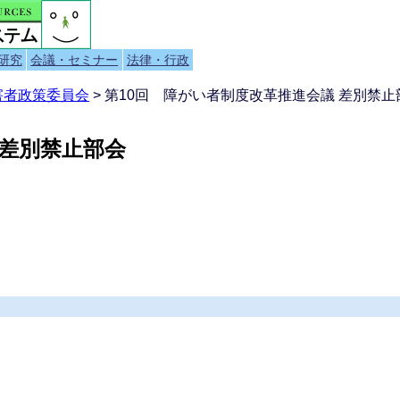
研究
会議・セミナー
法律・行政
害者政策委員会
> 第10回 障がい者制度改革推進会議 差別禁止部
 差別禁止部会