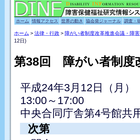
ホーム
情報アクセス
世界の動き
協会発ジャーナル
調査・
ホーム
>
法律・行政
>
障がい者制度改革推進会議・障害
12日)
第38回 障がい者制度
平成24年3月12日（月）
13:00～17:00
中央合同庁舎第4号館共用
次第