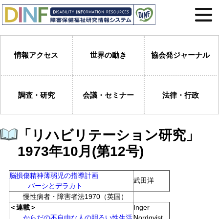
情報アクセス
世界の動き
協会発ジャーナル
調査・研究
会議・セミナー
法律・行政
「リハビリテーション研究」
1973年10月(第12号)
脳損傷精神薄弱児の指導計画
武田洋
─バーシとデラカト─
慢性病者・障害者法1970（英国）
＜連載＞
Inger
からだの不自由な人の明るい性生活
Nordqvist