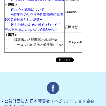
＜連載＞
向上心と成果について
J.Morse
─若年性のリウマチ性関節炎の患者
100名を対象とした調査─
同じ地球のよその国で（6）─から
石坂直行
だの不自由な人のための雑誌から─
＜書評＞
「障害者の人間関係と地域社会」
E.W.Ayrault
─ヨーロッパ的思考と解決策につい
て─
公益財団法人 日本障害者リハビリテーション協会