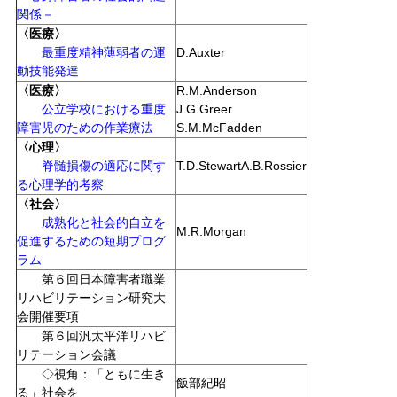
関係－
〈医療〉
最重度精神薄弱者の運
D.Auxter
動技能発達
〈医療〉
R.M.Anderson
公立学校における重度
J.G.Greer
障害児のための作業療法
S.M.McFadden
〈心理〉
脊髄損傷の適応に関す
T.D.StewartA.B.Rossier
る心理学的考察
〈社会〉
成熟化と社会的自立を
M.R.Morgan
促進するための短期プログ
ラム
第６回日本障害者職業
リハビリテーション研究大
会開催要項
第６回汎太平洋リハビ
リテーション会議
◇視角：「ともに生き
飯部紀昭
る」社会を