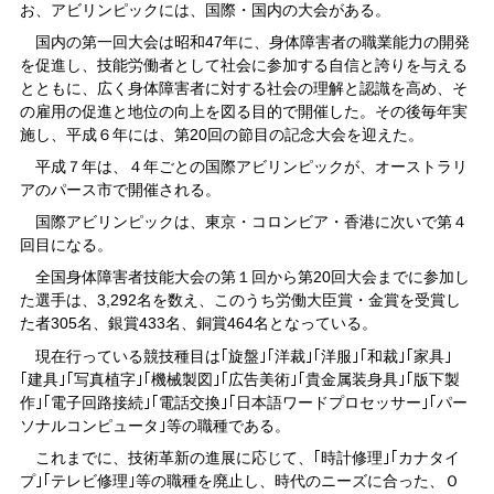
お、アビリンピックには、国際・国内の大会がある。
国内の第一回大会は昭和47年に、身体障害者の職業能力の開発
を促進し、技能労働者として社会に参加する自信と誇りを与える
とともに、広く身体障害者に対する社会の理解と認識を高め、そ
の雇用の促進と地位の向上を図る目的で開催した。その後毎年実
施し、平成６年には、第20回の節目の記念大会を迎えた。
平成７年は、４年ごとの国際アビリンピックが、オーストラリ
アのパース市で開催される。
国際アビリンピックは、東京・コロンビア・香港に次いで第４
回目になる。
全国身体障害者技能大会の第１回から第20回大会までに参加し
た選手は、3,292名を数え、このうち労働大臣賞・金賞を受賞し
た者305名、銀賞433名、銅賞464名となっている。
現在行っている競技種目は｢旋盤｣｢洋裁｣｢洋服｣｢和裁｣｢家具｣
｢建具｣｢写真植字｣｢機械製図｣｢広告美術｣｢貴金属装身具｣｢版下製
作｣｢電子回路接続｣｢電話交換｣｢日本語ワードプロセッサー｣｢パー
ソナルコンピュータ｣等の職種である。
これまでに、技術革新の進展に応じて、｢時計修理｣｢カナタイ
プ｣｢テレビ修理｣等の職種を廃止し、時代のニーズに合った、Ｏ