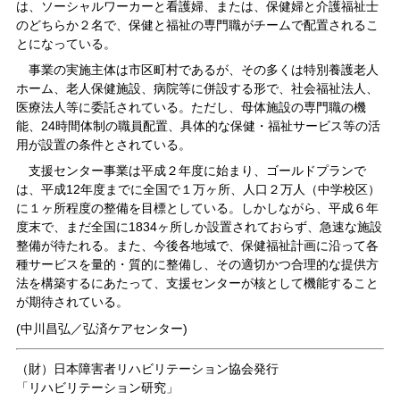
は、ソーシャルワーカーと看護婦、または、保健婦と介護福祉士
のどちらか２名で、保健と福祉の専門職がチームで配置されるこ
とになっている。
事業の実施主体は市区町村であるが、その多くは特別養護老人
ホーム、老人保健施設、病院等に併設する形で、社会福祉法人、
医療法人等に委託されている。ただし、母体施設の専門職の機
能、24時間体制の職員配置、具体的な保健・福祉サービス等の活
用が設置の条件とされている。
支援センター事業は平成２年度に始まり、ゴールドプランで
は、平成12年度までに全国で１万ヶ所、人口２万人（中学校区）
に１ヶ所程度の整備を目標としている。しかしながら、平成６年
度末で、まだ全国に1834ヶ所しか設置されておらず、急速な施設
整備が待たれる。また、今後各地域で、保健福祉計画に沿って各
種サービスを量的・質的に整備し、その適切かつ合理的な提供方
法を構築するにあたって、支援センターが核として機能すること
が期待されている。
(中川昌弘／弘済ケアセンター)
（財）日本障害者リハビリテーション協会発行
「リハビリテーション研究」