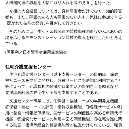
Ａ機器関連の職種を大幅に取り入れる等の見直しを行った。
今後の大会運営については、身体障害者だけでなく、知的障害
者も、また、障害のある人も障害のない人も、気軽に参加できる
｢開かれた技能の発典｣を目ざして行きたい。
そのためには、生活・余暇関連の競技職種の新設やふれあいの
場を広げるデモンストレーション競技の導入を検討したいと考え
ている。
(岡重利／日本障害者雇用促進協会)
住宅介護支援センター
住宅介護支援センター（以下支援センター）の目的は、保健・
福祉ニーズを早期に発見し、各種サービスを適切に利用すること
等によって、介護負担の軽減や日常生活の質的向上を図るなど、
要援護高齢者の在宅生活全般を支援することである。
支援センター事業には、①保健・福祉ニーズの早期発見機能、
②保健・福祉ニーズの評価・情報収集機能、③各種サービスの利
用の啓発・情報提供機能、④サービスの利便性を高める申請代行
機能、⑤適切なサービスの利用を図る調整機能、⑥在宅介護に関
する助言・指導等総合的相談機能等が位置付けられている。職員