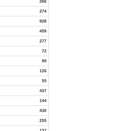
266
274
928
459
277
72
99
126
55
437
144
430
255
137