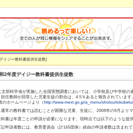
度デイジー教科書提供生徒数]
和2年度デイジー教科書提供生徒数
年に文部科学省が実施した全国実態調査においては、小学校及び中学校の
担任教師が回答した児童生徒の割合は、4.5％あると報告されています
省のホームページより（
http://www.mext.go.jp/a_menu/shotou/tokubetu
も通常の教科書では読むことが困難な児童、生徒に、2008年の9月より
教科書は年度ごとの申請が必要になります。現時点では以下のような提
下記申請者数には、教育委員会（計165団体）経由の申請者数は含まれ