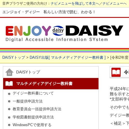
音声ブラウザご使用の方向け：
ナビメニューを飛ばして本文へ
／
ナビメニューへ
エンジョイ・ディジー 私らしい方法で読む、わかる！
DAISYトップ
>
DAISY出版[ マルチメディアデイジー教科書 ]
> [令和2年
令
DAISYトップ
マルチメディアデイジー教科書
平成24
デイジー教科書について
難を示すと
*文部科学
一般提供申請方法
その中で
教育委員会一括提供申請方法
デイジー
学校図書館提供申請方法
＜補足＞
WindowsPCで使用する