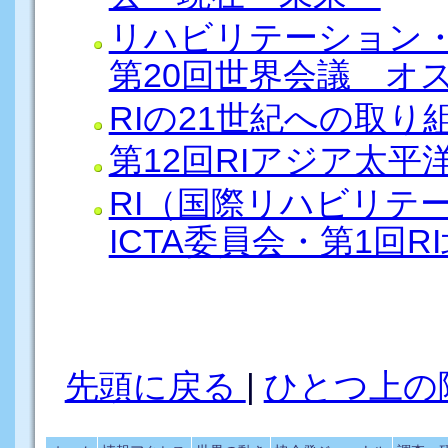
リハビリテーション・
第20回世界会議 オ
RIの21世紀への取
第12回RIアジア太平
RI（国際リハビリテ
ICTA委員会・第1回R
先頭に戻る
|
ひとつ上の