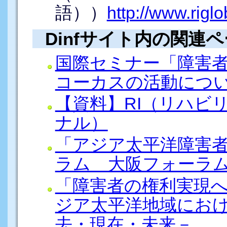
語））
http://www.riglo
Dinfサイト内の関連
国際セミナー「障害者
コーカスの活動につ
【資料】RI（リハビ
ナル）
「アジア太平洋障害
ラム 大阪フォーラ
「障害者の権利実現へ
ジア太平洋地域におけ
去・現在・未来－