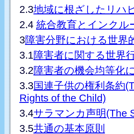
2.3
地域に根ざしたリハビ
2.4
統合教育とインクル
3
障害分野における世界
3.1
障害者に関する世界
3.2
障害者の機会均等化
3.3
国連子供の権利条約(The U
Rights of the Child)
3.4
サラマンカ声明(The Sala
3.5
共通の基本原則