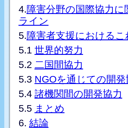
4.
障害分野の国際協力に関
ライン
5.
障害者支援におけるこ
5.1
世界的努力
5.2
二国間協力
5.3
NGOを通じての開発
5.4
諸機関間の開発協力
5.5
まとめ
6.
結論