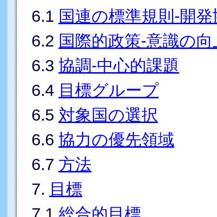
6.1
国連の標準規則-開
6.2
国際的政策-意識の向
6.3
協調-中心的課題
6.4
目標グループ
6.5
対象国の選択
6.6
協力の優先領域
6.7
方法
7.
目標
7.1
総合的目標