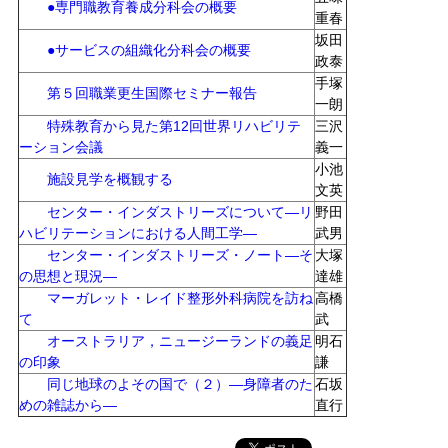
●専門職教育養成分科会の概要
重春
坂田
●サービスの組織化分科会の概要
政泰
手塚
第５回職業更生国際セミナー報告
一朗
特殊教育から見た第12回世界リハビリテ
三沢
ーション会議
義一
小池
施設見学を概観する
文英
センター・インダストリーズについて―リ
野田
ハビリテーションにおける人間工学―
武男
センター・インダストリーズ・ノート―そ
大塚
の思想と現況―
達雄
マーガレット・レイド整形外科病院を訪ね
高橋
て
武
オーストラリア，ニュージーランドの義足
明石
の印象
謙
同じ地球のよその国で（２）―身障者のた
石坂
めの雑誌から―
直行