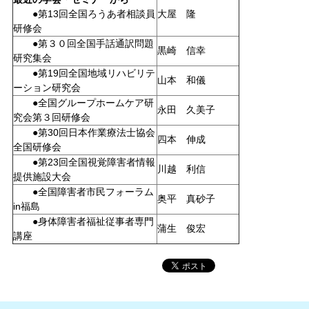
●第13回全国ろうあ者相談員
大屋 隆
研修会
●第３０回全国手話通訳問題
黒崎 信幸
研究集会
●第19回全国地域リハビリテ
山本 和儀
ーション研究会
●全国グループホームケア研
永田 久美子
究会第３回研修会
●第30回日本作業療法士協会
四本 伸成
全国研修会
●第23回全国視覚障害者情報
川越 利信
提供施設大会
●全国障害者市民フォーラム
奥平 真砂子
in福島
●身体障害者福祉従事者専門
蒲生 俊宏
講座