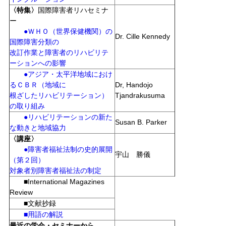
〈特集〉
国際障害者リハセミナ
ー
●ＷＨＯ（世界保健機関）の
Dr. Cille Kennedy
国際障害分類の
改訂作業と障害者のリハビリテ
ーションへの影響
●アジア・太平洋地域におけ
るＣＢＲ（地域に
Dr, Handojo
根ざしたリハビリテーション）
Tjandrakusuma
の取り組み
●リハビリテーションの新た
Susan B. Parker
な動きと地域協力
〈講座〉
●障害者福祉法制の史的展開
宇山 勝儀
（第２回）
対象者別障害者福祉法の制定
■International Magazines
Review
■文献抄録
■用語の解説
最近の学会・セミナーから