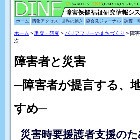
ホーム
情報アクセス
世界の動き
協会発ジャーナル
調査・
ホーム
>
調査・研究
>
バリアフリーのまちづくり
> 障
次
障害者と災害
─障害者が提言する、
すめ─
災害時要援護者支援のた