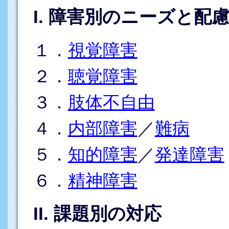
I. 障害別のニーズと配
１．
視覚障害
２．
聴覚障害
３．
肢体不自由
４．
内部障害
／
難病
５．
知的障害
／
発達障害
６．
精神障害
II. 課題別の対応