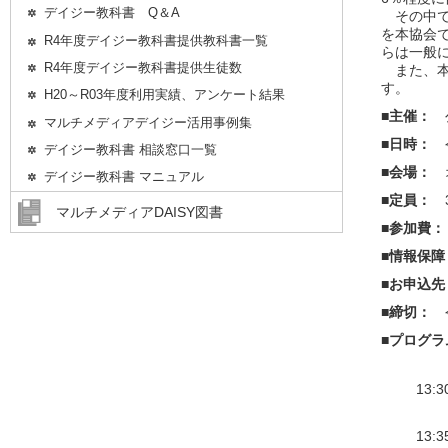
デイジー教科書 Q＆A
その中で
を本協会
R4年度デイジー教科書提供教科書一覧
らは一般
R4年度デイジー教科書提供生徒数
また、本
す。
H20～R03年度利用実績、アンケート結果
■主催：
マルチメディアデイジー活用事例集
■日時：
デイジー教科書 相談窓口一覧
■会場：
デイジー教科書 マニュアル
■定員：
マルチメディアDAISY図書
■参加費
■情報保
■お申込
■締切：
■プログ
13:3
13:3