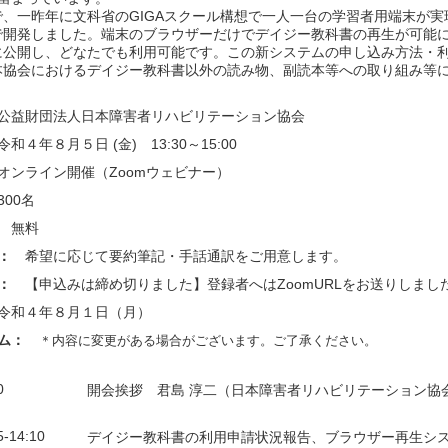
、一昨年に文科省のGIGAスクール構想で一人一台の学習者用端末が実
で開発しました。端末のブラウザーだけでデイジー教科書の再生が可能
に公開し、どなたでも利用可能です。この新システムの申し込み方法・
協会におけるデイジー教科書以外の読み物、副読本等への取り組み等に
公益財団法人日本障害者リハビリテーション協会
令和４年８月５日 (金) 13:30～15:00
オンライン開催（Zoomウェビナー）
300名
：
無料
障：
希望に応じて要約筆記・手話通訳をご用意します。
先：
【申込みは締め切りました】登録者へはZoomURLをお送りしま
令和４年８月１日（月）
ラム：
＊内容に変更がある場合がございます。ご了承ください。
0
開会挨拶 君島 淳二（日本障害者リハビリテーション協
5-14:10
デイジー教科書の利用申請状況報告、ブラウザー再生シ