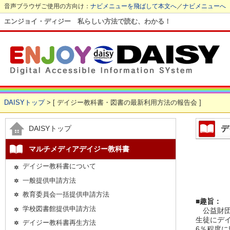
音声ブラウザご使用の方向け：
ナビメニューを飛ばして本文へ
／
ナビメニューへ
エンジョイ・ディジー 私らしい方法で読む、わかる！
DAISYトップ
> [ デイジー教科書・図書の最新利用方法の報告会 ]
デ
DAISYトップ
マルチメディアデイジー教科書
デイジー教科書について
一般提供申請方法
教育委員会一括提供申請方法
■趣旨：
学校図書館提供申請方法
公益財団
生徒にデ
デイジー教科書再生方法
6％程度