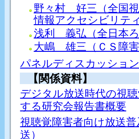
野々村 好三（全国
情報アクセシビリテ
浅利 義弘（全日本
大嶋 雄三（ＣＳ障
パネルディスカッショ
【関係資料】
デジタル放送時代の視聴
する研究会報告書概要
視聴覚障害者向け放送普
送）