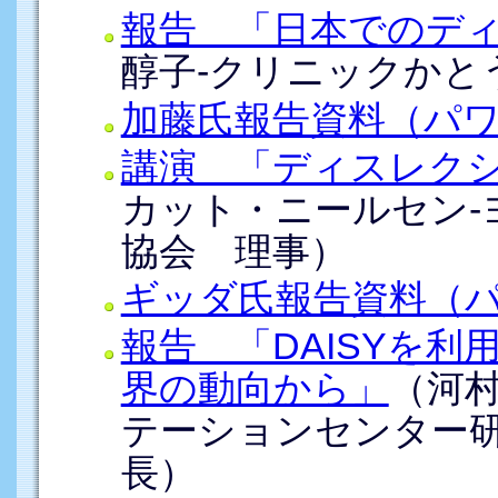
報告 「日本でのデ
醇子-クリニックかと
加藤氏報告資料（パ
講演 「ディスレク
カット・ニールセン-
協会 理事）
ギッダ氏報告資料（
報告 「DAISYを利
界の動向から」
（河
テーションセンター
長）