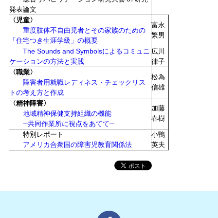
発表論文
〈児童〉
富永
重度肢体不自由児者とその家族のための
繁男
「住宅つき生涯学級」の概要
The Sounds and Symbolsによるコミュニ
広川
ケーションの方法と実践
律子
〈職業〉
松為
障害者用就職レディネス・チェックリス
信雄
トの考え方と作成
〈精神障害〉
加藤
地域精神保健支持組織の機能
春樹
─共同作業所に視点をあてて─
特別レポート
小鴨
アメリカ合衆国の障害児教育関係法
英夫