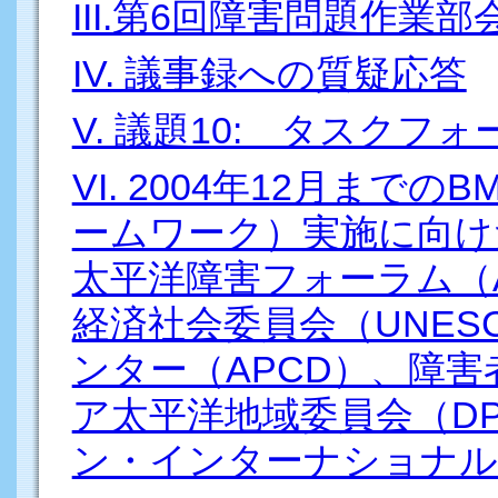
III.第6回障害問題作業
IV. 議事録への質疑応答
V. 議題10: タスクフ
VI. 2004年12月ま
ームワーク）実施に向け
太平洋障害フォーラム（
経済社会委員会（UNES
ンター（APCD）、障
ア太平洋地域委員会（DP
ン・インターナショナル