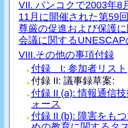
VII. バンコクで2003
11月に開催された第5
尊厳の促進および保護に
会議に関するUNESCA
VIII.その他の事項付録
付録 I: 参加者リスト
付録 II: 議事録草案:
付録 II (a): 情報
ォース
付録 II (b): 障
めの教育に関するタ