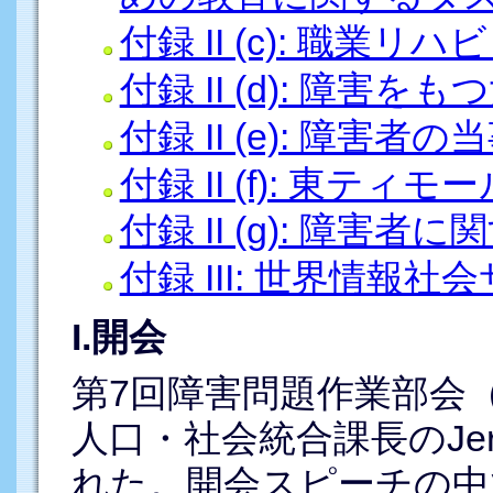
付録 II (c): 職業
付録 II (d): 障害を
付録 II (e): 障害
付録 II (f): 東テ
付録 II (g): 障害
付録 III: 世界情報社
I.開会
第7回障害問題作業部会（
人口・社会統合課長のJerr
れた。開会スピーチの中で