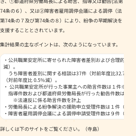
き、①都道府県労働局長による助言、指導又は勧告(法第
74条の６）、又は②障害者雇用調停会議による調停（法
第74条の７及び第74条の８）により、紛争の早期解決を
支援することとされています。
集計結果の主なポイントは、次のようになっています。
・公共職業安定所に寄せられた障害者差別および合理的配慮の
減）。
うち障害者差別に関する相談は37件（対前年度比32.7％減
（対前年度比 0.5％減）。
・ 公共職業安定所が行った事業主への助言件数は１件※。
指導件数および都道府県労働局長が行った勧告件数は、前
※法違反に係る助言件数を計上
・労働局長による紛争解決の援助申立受理件数は１件（前年
・障害者雇用調停会議による調停申請受理件数は９件（前年度
詳しくは下のサイトをご覧ください。（寺島）