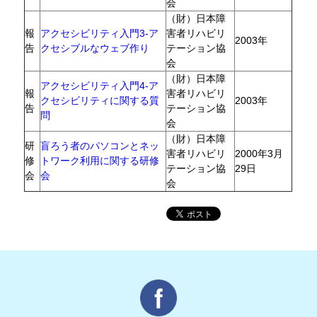
会
（財）日本障
報
アクセシビリティ入門3-ア
害者リハビリ
2003年
告
クセシブルなウェブ作り
テーション協
会
（財）日本障
アクセシビリティ入門4-ア
報
害者リハビリ
クセシビリティに関する質
2003年
告
テーション協
問
会
（財）日本障
研
盲ろう者のパソコンとネッ
害者リハビリ
2000年3月
修
トワーク利用に関する研修
テーション協
29日
会
会
会