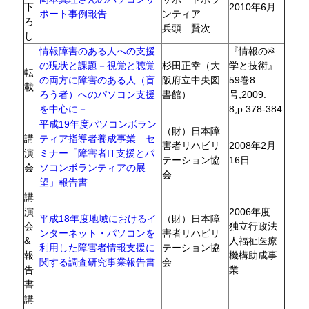
下
2010年6月
ポート事例報告
ンティア
ろ
兵頭 賢次
し
情報障害のある人への支援
『情報の科
の現状と課題－視覚と聴覚
杉田正幸（大
学と技術』
転
の両方に障害のある人（盲
阪府立中央図
59巻8
載
ろう者）へのパソコン支援
書館）
号,2009.
を中心に－
8,p.378-384
平成19年度パソコンボラン
（財）日本障
講
ティア指導者養成事業 セ
害者リハビリ
2008年2月
演
ミナー「障害者IT支援とパ
テーション協
16日
会
ソコンボランティアの展
会
望」報告書
講
演
2006年度
平成18年度地域におけるイ
（財）日本障
会
独立行政法
ンターネット・パソコンを
害者リハビリ
&
人福祉医療
利用した障害者情報支援に
テーション協
報
機構助成事
関する調査研究事業報告書
会
告
業
書
講