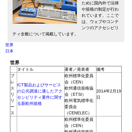
ために国内外で法律
や規格の制定が行わ
れています。ここで
は、ウェブやコンテ
ンツのアクセシビリ
ティ全般について掲載しています。
世界
日本
世界
タイトル
著者／発表者
備考
プ
欧州標準化委員
レ
会（CEN）
ICT製品およびサービス
ス
欧州通信規格協
の公共調達に適したアク
2014年2月19
リ
会（ETSI）
セシビリティ要件に関す
日
リ
欧州電気標準化
る新欧州規格
ー
委員会
ス
（CENELEC）
欧州標準化委員
会（CEN）
欧州通信規格協