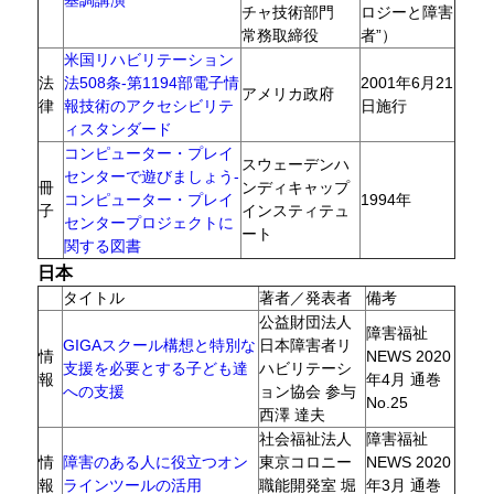
基調講演
チャ技術部門
ロジーと障害
常務取締役
者”）
米国リハビリテーション
法
法508条-第1194部電子情
2001年6月21
アメリカ政府
律
報技術のアクセシビリテ
日施行
ィスタンダード
コンピューター・プレイ
スウェーデンハ
センターで遊びましょう-
冊
ンディキャップ
コンピューター・プレイ
1994年
子
インスティテュ
センタープロジェクトに
ート
関する図書
日本
タイトル
著者／発表者
備考
公益財団法人
障害福祉
GIGAスクール構想と特別な
日本障害者リ
情
NEWS 2020
支援を必要とする子ども達
ハビリテーシ
報
年4月 通巻
への支援
ョン協会 参与
No.25
西澤 達夫
社会福祉法人
障害福祉
情
障害のある人に役立つオン
東京コロニー
NEWS 2020
報
ラインツールの活用
職能開発室 堀
年3月 通巻