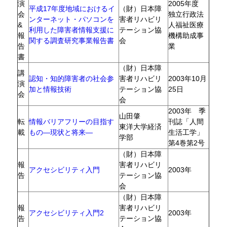
演
2005年度
平成17年度地域におけるイ
（財）日本障
会
独立行政法
ンターネット・パソコンを
害者リハビリ
&
人福祉医療
利用した障害者情報支援に
テーション協
報
機構助成事
関する調査研究事業報告書
会
告
業
書
（財）日本障
講
認知・知的障害者の社会参
害者リハビリ
2003年10月
演
加と情報技術
テーション協
25日
会
会
2003年 季
山田肇
転
情報バリアフリーの目指す
刊誌「人間
東洋大学経済
載
もの―現状と将来―
生活工学」
学部
第4巻第2号
（財）日本障
報
害者リハビリ
アクセシビリティ入門
2003年
告
テーション協
会
（財）日本障
報
害者リハビリ
アクセシビリティ入門2
2003年
告
テーション協