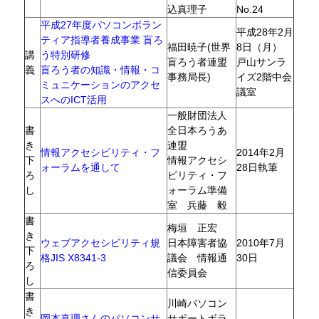
込真理子
No.24
平成27年度パソコンボラン
平成28年2月
ティア指導者養成事業 盲ろ
福田暁子(世界
8日（月）
講
う特別研修
盲ろう者連盟
戸山サンラ
義
盲ろう者の知識・情報・コ
事務局長)
イズ2階中会
ミュニケーションのアクセ
議室
スへのICT活用
一般財団法人
書
全日本ろうあ
き
連盟
情報アクセシビリティ・フ
2014年2月
下
情報アクセシ
ォーラムを通して
28日執筆
ろ
ビリティ・フ
し
ォーラム準備
室 兵藤 毅
書
梅垣 正宏
き
ウェブアクセシビリティ規
日本障害者協
2010年7月
下
格JIS X8341-3
議会 情報通
30日
ろ
信委員会
し
書
川崎パソコン
き
岡本真理さんのパソコンサ
サポートボラ