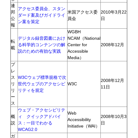
連
アクセス委員会、スタン
邦
米国アクセス委
2010年3月22
ダード案及びガイドライ
公
員会
日
ン案を策定
報
WGBH
デジタル録音図書におけ
NCAM（National
転
る科学的コンテンツの解
Center for
2008年12月
載
説のための有効な実践
Accessible
Media）
プ
レ
ス
W3Cウェブ標準規格で次
2008年12月
リ
世代ウェブのアクセシビ
W3C
11日
リ
リティを規定
ー
ス
ウェブ・アクセシビリテ
Web
概
ィ クイックアドバイ
2008年10月3
Accessibility
説
ス：一目でわかる
日
Initiative（WAI）
WCAG2.0
ガ