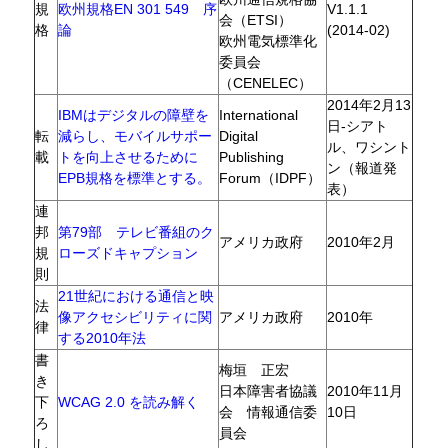
規
欧州規格EN 301 549 序
V1.1.1
会（ETSI）
格
論
(2014-02)
欧州電気標準化
委員会
（CENELEC）
2014年2月13
IBMはデジタルの障壁を
International
日‐シアト
転
減らし、モバイルサポー
Digital
ル、ワシント
載
トを向上させるために
Publishing
ン（報道発
EPB規格を標準とする。
Forum（IDPF）
表）
連
邦
第79部 テレビ番組のク
アメリカ政府
2010年2月
規
ローズドキャプション
則
21世紀における通信と映
法
像アクセシビリティに関
アメリカ政府
2010年
律
する2010年法
書
梅垣 正宏
き
日本障害者協議
2010年11月
下
WCAG 2.0 を読み解く
会 情報通信委
10日
ろ
員会
し