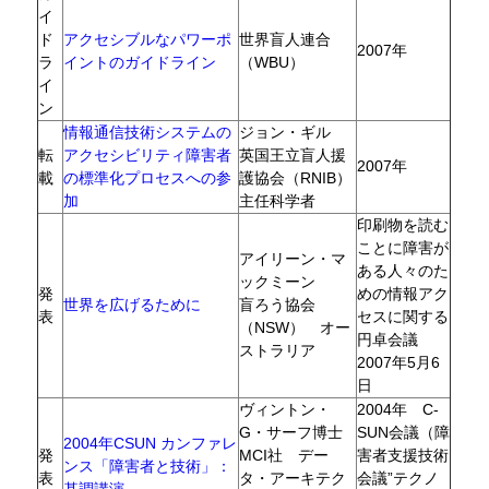
イ
ド
アクセシブルなパワーポ
世界盲人連合
2007年
ラ
イントのガイドライン
（WBU）
イ
ン
情報通信技術システムの
ジョン・ギル
転
アクセシビリティ障害者
英国王立盲人援
2007年
載
の標準化プロセスへの参
護協会（RNIB）
加
主任科学者
印刷物を読む
ことに障害が
アイリーン・マ
ある人々のた
ックミーン
発
めの情報アク
世界を広げるために
盲ろう協会
表
セスに関する
（NSW） オー
円卓会議
ストラリア
2007年5月6
日
ヴィントン・
2004年 C-
G・サーフ博士
SUN会議（障
2004年CSUN カンファレ
発
MCI社 デー
害者支援技術
ンス「障害者と技術」：
表
タ・アーキテク
会議”テクノ