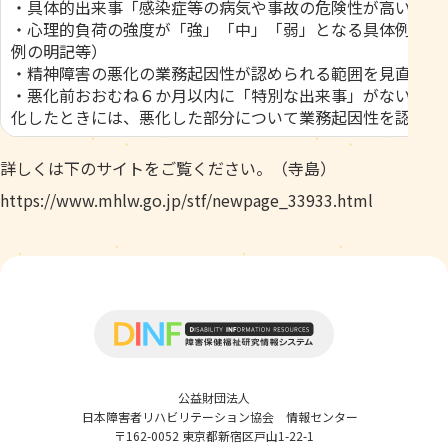
・具体的出来事「感染症等の病気や事故の危険性が高い業務
・心理的負荷の強度が「強」「中」「弱」となる具体例を拡
例の明記等）
・精神障害の悪化の業務起因性が認められる範囲を見直し
・悪化前おおむね６か月以内に「特別な出来事」がない場合
化したときには、悪化した部分について業務起因性を認める
詳しくは下のサイトをご覧ください。（寺島）
https://www.mhlw.go.jp/stf/newpage_33933.html
公益財団法人
日本障害者リハビリテーション協会 情報センター
〒162-0052 東京都新宿区戸山1-22-1