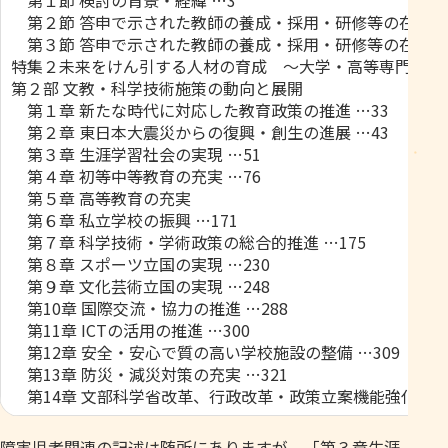
第１節 検討の背景・経緯 …3
第２節 答申で示された教師の養成・採用・研修等の在り方
第３節 答申で示された教師の養成・採用・研修等の在り方
特集２未来をけん引する人材の育成 ～大学・高等専門学校
第２部 文教・科学技術施策の動向と展開
第１章 新たな時代に対応した教育政策の推進 …33
第２章 東日本大震災からの復興・創生の進展 …43
第３章 生涯学習社会の実現 …51
第４章 初等中等教育の充実 …76
第５章 高等教育の充実
第６章 私立学校の振興 …171
第７章 科学技術・学術政策の総合的推進 …175
第８章 スポーツ立国の実現 …230
第９章 文化芸術立国の実現 …248
第10章 国際交流・協力の推進 …288
第11章 ICTの活用の推進 …300
第12章 安全・安心で質の高い学校施設の整備 …309
第13章 防災・減災対策の充実 …321
第14章 文部科学省改革、行政改革・政策立案機能強化に向け
障害児者関連の記述は随所にありますが、「第３章生涯