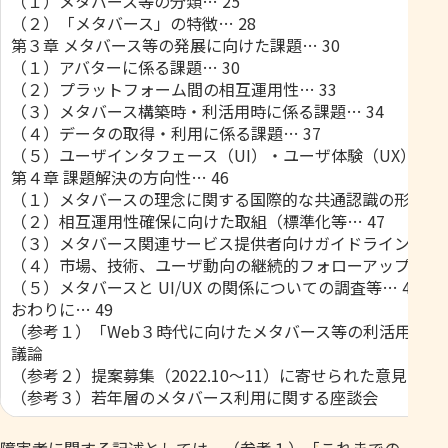
（１）メタバース等の分類… 25
（２）「メタバース」の特徴… 28
第３章 メタバース等の発展に向けた課題… 30
（１）アバターに係る課題… 30
（２）プラットフォーム間の相互運用性… 33
（３）メタバース構築時・利活用時に係る課題… 34
（４）データの取得・利用に係る課題… 37
（５）ユーザインタフェース（UI）・ユーザ体験（UX）に係る
第４章 課題解決の方向性… 46
（１）メタバースの理念に関する国際的な共通認識の形成… 
（２）相互運用性確保に向けた取組（標準化等… 47
（３）メタバース関連サービス提供者向けガイドライン（仮）
（４）市場、技術、ユーザ動向の継続的フォローアップ… 47
（５）メタバースと UI/UX の関係についての調査等… 48
おわりに… 49
（参考１）「Web３時代に向けたメタバース等の利活用に
議論
（参考２）提案募集（2022.10～11）に寄せられた意見
（参考３）若年層のメタバース利用に関する座談会