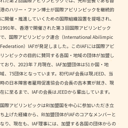
れた第２回国際アビリンピックでは、元RI会長である香
港のハリー・ファン博士が国際アビリンピックを継続的
に開催・推進していくための国際組織設置を提唱され、
1991年、香港で開催された第３回国際アビリンピック
で、国際アビリンピック連合（International Abilimpic
Federation）IAFが発足しました。このIAFには国際アビ
リンピックの目的に賛同する各国・地域の団体が加盟し
ており、2023年７月現在、IAF加盟団体は51か国・地
域、75団体となっています。初代IAF会長は現JEED、当
時の日本障害者雇用促進協会の会長の吉本實が就き、現
在に至るまで、IAFの会長はJEEDから輩出しています。
国際アビリンピックはRI加盟国を中心に参加いただき立
ち上げた経緯から、RI加盟団体がIAFのコアなメンバーと
なり、現在も、IAF理事には、加盟する各国の団体からの