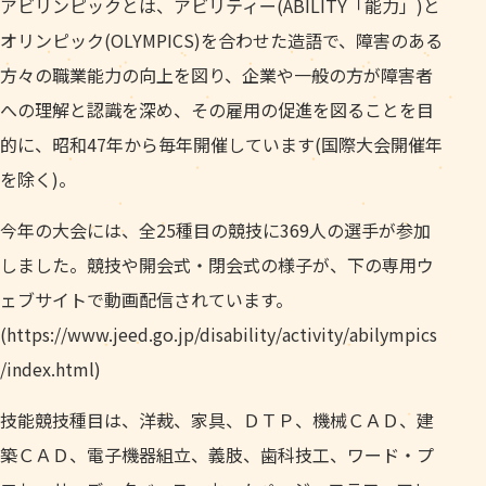
アビリンピックとは、アビリティー(ABILITY「能力」)と
オリンピック(OLYMPICS)を合わせた造語で、障害のある
方々の職業能力の向上を図り、企業や一般の方が障害者
への理解と認識を深め、その雇用の促進を図ることを目
的に、昭和47年から毎年開催しています(国際大会開催年
を除く)。
今年の大会には、全25種目の競技に369人の選手が参加
しました。競技や開会式・閉会式の様子が、下の専用ウ
ェブサイトで動画配信されています。
(https://www.jeed.go.jp/disability/activity/abilympics
/index.html)
技能競技種目は、洋裁、家具、ＤＴＰ、機械ＣＡＤ、建
築ＣＡＤ、電子機器組立、義肢、歯科技工、ワード・プ