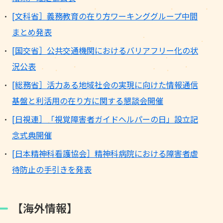
[文科省］義務教育の在り方ワーキンググループ中間
まとめ発表
[国交省］公共交通機関におけるバリアフリー化の状
況公表
[総務省］活力ある地域社会の実現に向けた情報通信
基盤と利活用の在り方に関する懇談会開催
[日視連］「視覚障害者ガイドヘルパーの日」設立記
念式典開催
[日本精神科看護協会］精神科病院における障害者虐
待防止の手引きを発表
【海外情報】