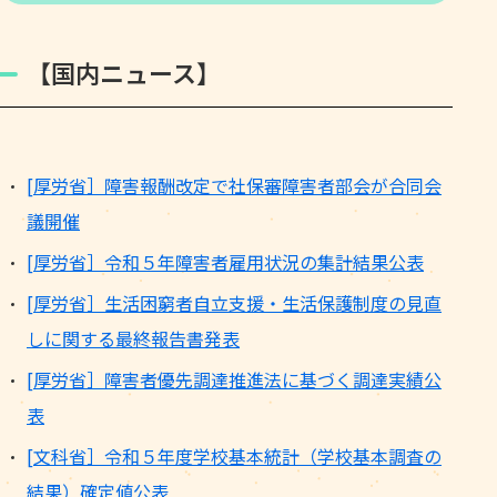
【国内ニュース】
[厚労省］障害報酬改定で社保審障害者部会が合同会
議開催
[厚労省］令和５年障害者雇用状況の集計結果公表
[厚労省］生活困窮者自立支援・生活保護制度の見直
しに関する最終報告書発表
[厚労省］障害者優先調達推進法に基づく調達実績公
表
[文科省］令和５年度学校基本統計（学校基本調査の
結果）確定値公表