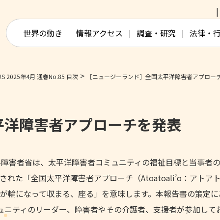
このページの本文へ移動
世界の動き
情報アクセス
調査・研究
法律・
>
 2025年4月 通巻No.85 目次
［ニュージーランド］全国太平洋障害者アプロー
平洋障害者アプローチを発表
ha）-障害者省は、太平洋障害者コミュニティの福祉目標と当事者
た「全国太平洋障害者アプローチ（Atoatoali’o：アトア
が輪になって収まる、座る」を意味します。本報告書の策定に
ミュニティのリーダー、障害者やその介護者、支援者が参加して