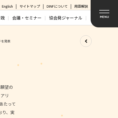
English
サイトマップ
DINFについて
用語解説
行政
会議・セミナー
協会発ジャーナル
MENU
チを発表
の願望の
トアリ
あたって
おり、実